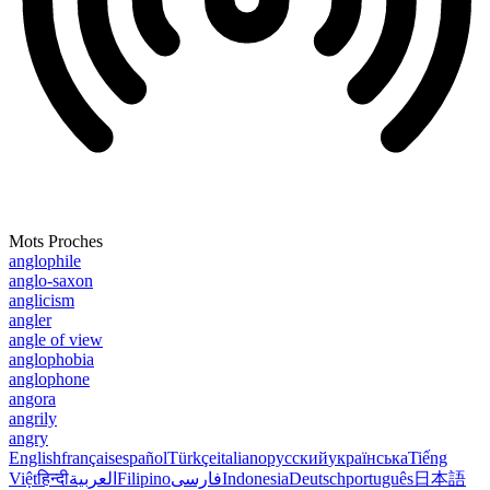
Mots Proches
anglophile
anglo-saxon
anglicism
angler
angle of view
anglophobia
anglophone
angora
angrily
angry
English
français
español
Türkçe
italiano
русский
українська
Tiếng
Việt
हिन्दी
العربية
Filipino
فارسی
Indonesia
Deutsch
português
日本語