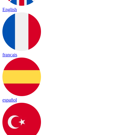
English
français
español