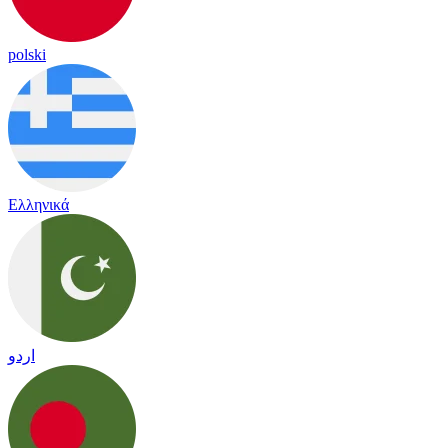
polski
Ελληνικά
اردو