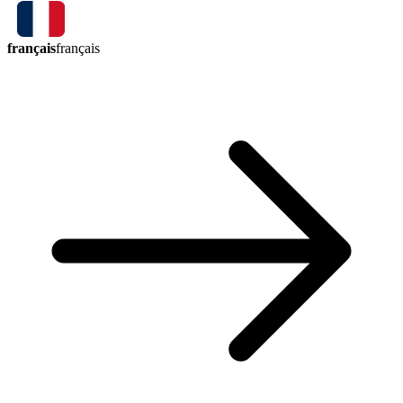
français
français