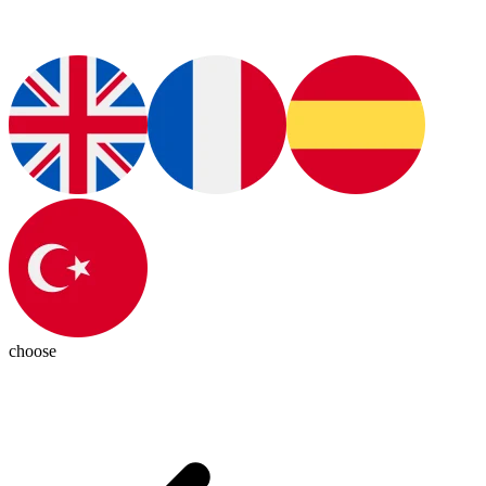
choose