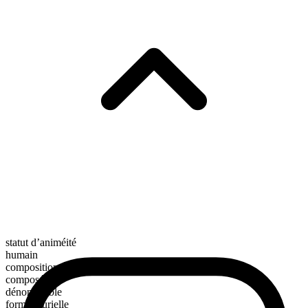
statut d’animéité
humain
composition morphologique
composé
dénombrable
forme plurielle