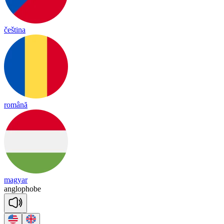
čeština
română
magyar
ang
lo
phobe