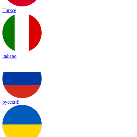
Türkçe
italiano
русский