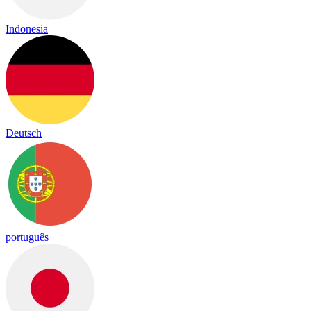
Indonesia
Deutsch
português