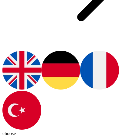
choose