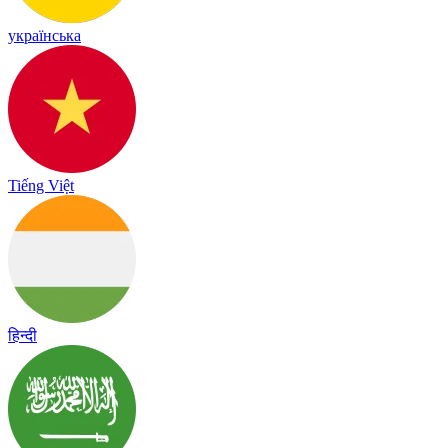
українська
Tiếng Việt
हिन्दी