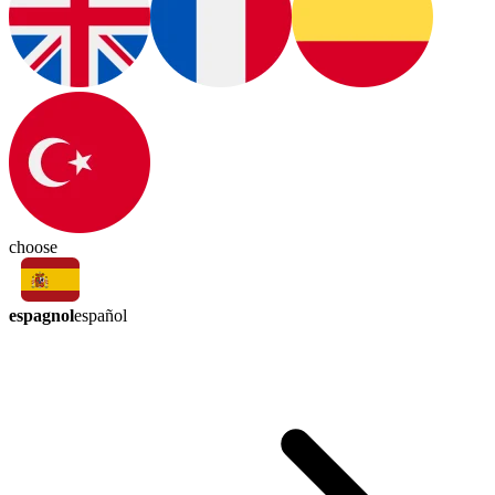
choose
espagnol
español