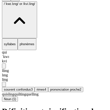
/ˈkwɪ.lɪng/
or /kvi.ling/
syllabes
phonèmes
qui
ˈkwɪ
kvi
lling
lɪng
ling
souvent confondus
3
rimes
4
prononciation proche
2
quisling
quilting
quelling
Noun
(
1
)