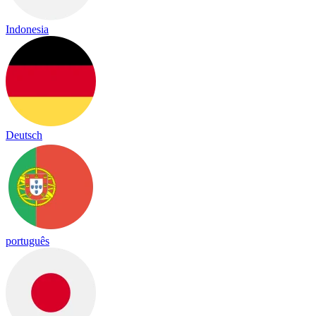
Indonesia
Deutsch
português