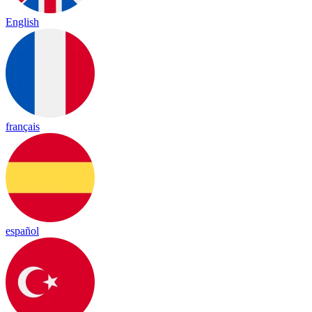
English
français
español