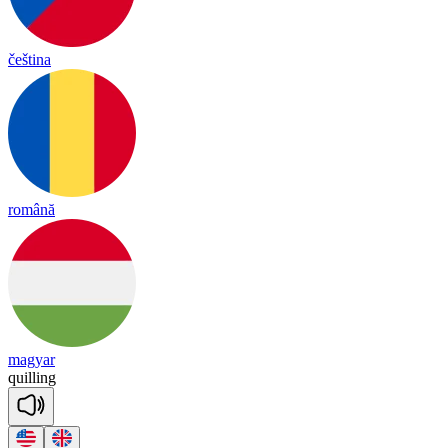
čeština
română
magyar
qui
lling