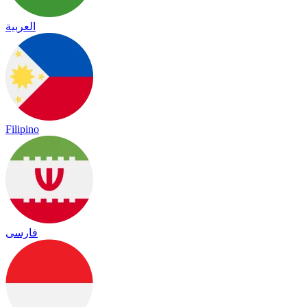
العربية
Filipino
فارسی