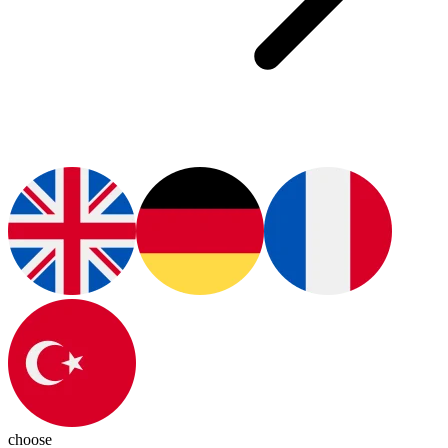
choose