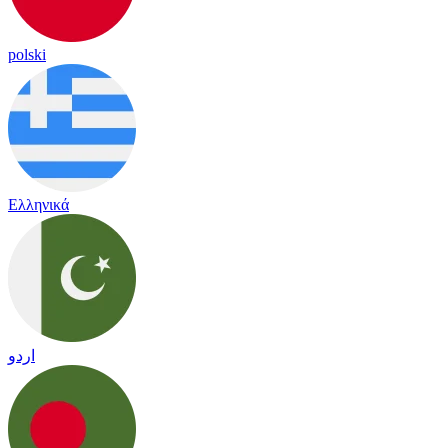
polski
Ελληνικά
اردو