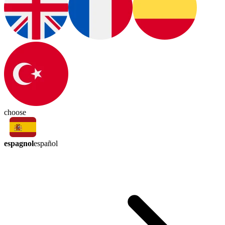
choose
espagnol
español