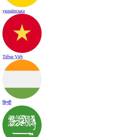
українська
Tiếng Việt
हिन्दी