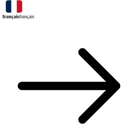
français
français