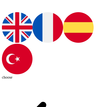
choose