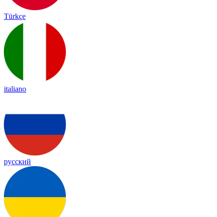
Türkçe
italiano
русский