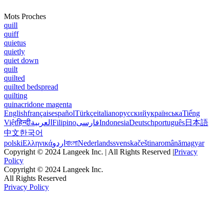
Mots Proches
quill
quiff
quietus
quietly
quiet down
quilt
quilted
quilted bedspread
quilting
quinacridone magenta
English
français
español
Türkçe
italiano
русский
українська
Tiếng
Việt
हिन्दी
العربية
Filipino
فارسی
Indonesia
Deutsch
português
日本語
中文
한국어
polski
Ελληνικά
اردو
বাংলা
Nederlands
svenska
čeština
română
magyar
Copyright © 2024 Langeek Inc. | All Rights Reserved |
Privacy
Policy
Copyright © 2024 Langeek Inc.
All Rights Reserved
Privacy Policy