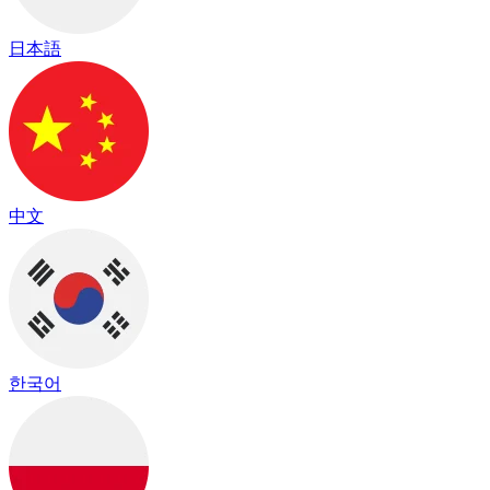
日本語
中文
한국어