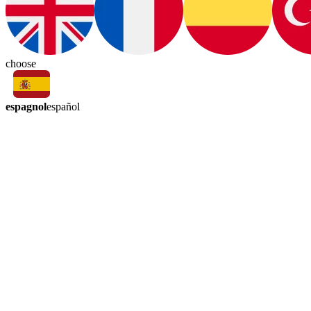
choose
espagnol
español