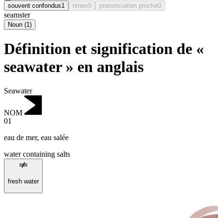
souvent confondus
1
rimes
0
prononciation proche
0
seamster
Noun
(
1
)
Définition et signification de «
seawater » en anglais
Seawater
NOM
01
eau de mer
,
eau salée
water containing salts
fresh water