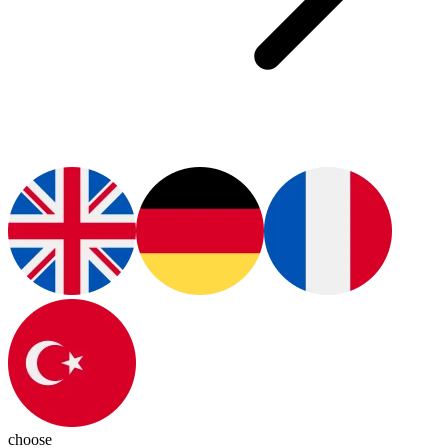
choose