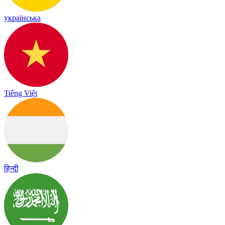
українська
Tiếng Việt
हिन्दी