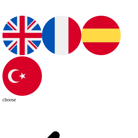
choose