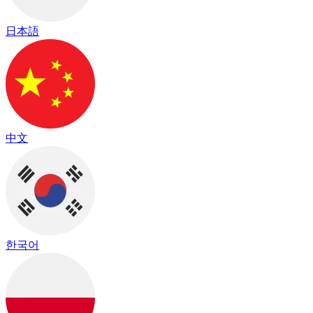
日本語
中文
한국어