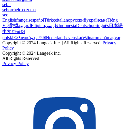
sebil
seborrheic eczema
sec
English
français
español
Türkçe
italiano
русский
українська
Tiếng
Việt
हिन्दी
العربية
Filipino
فارسی
Indonesia
Deutsch
português
日本語
中文
한국어
polski
Ελληνικά
اردو
বাংলা
Nederlands
svenska
čeština
română
magyar
Copyright © 2024 Langeek Inc. | All Rights Reserved |
Privacy
Policy
Copyright © 2024 Langeek Inc.
All Rights Reserved
Privacy Policy