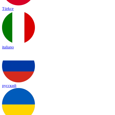
Türkçe
italiano
русский