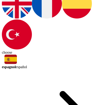
choose
espagnol
español