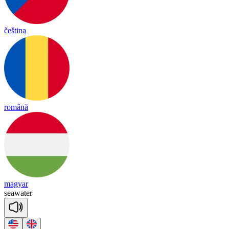
čeština
română
magyar
sea
wa
ter