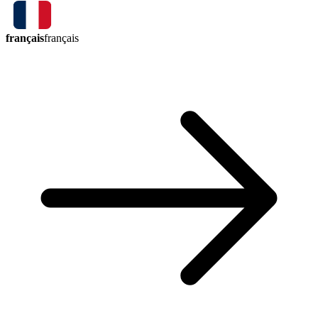
français
français