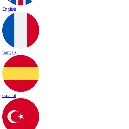
English
français
español