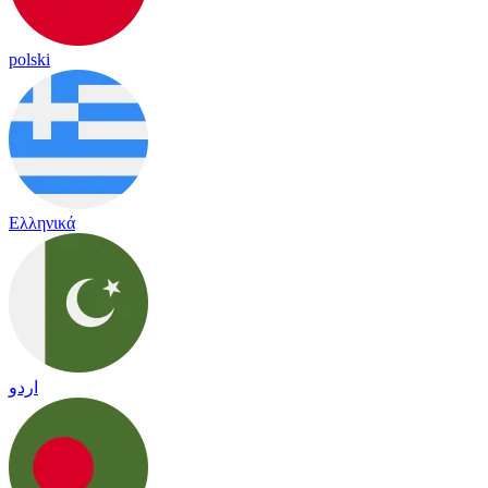
polski
Ελληνικά
اردو