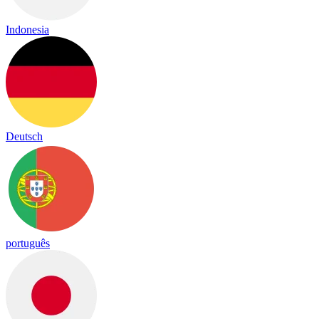
Indonesia
Deutsch
português