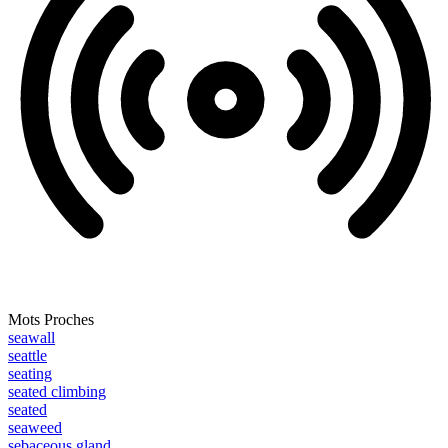
Mots Proches
seawall
seattle
seating
seated climbing
seated
seaweed
sebaceous gland