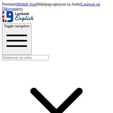
Premium
|
Mobile App
|
Makipag-ugnayan sa Amin
|
Larawan ng
Diksyunaryo
Toggle navigation