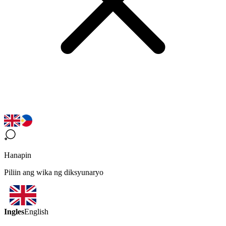
Hanapin
Piliin ang wika ng diksyunaryo
Ingles
English