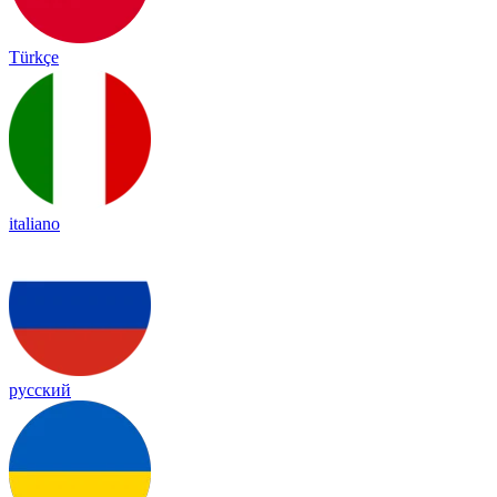
Türkçe
italiano
русский