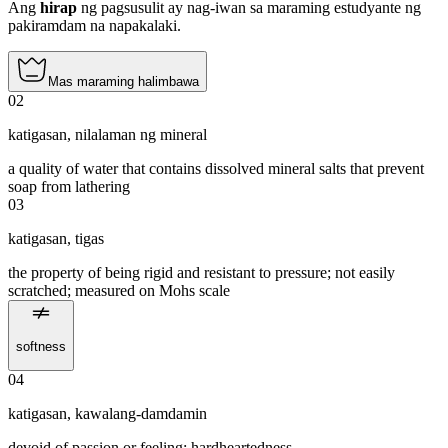
Ang
hirap
ng pagsusulit ay nag-iwan sa maraming estudyante ng
pakiramdam na napakalaki.
Mas maraming halimbawa
02
katigasan
,
nilalaman ng mineral
a quality of water that contains dissolved mineral salts that prevent
soap from lathering
03
katigasan
,
tigas
the property of being rigid and resistant to pressure; not easily
scratched; measured on Mohs scale
softness
04
katigasan
,
kawalang-damdamin
devoid of passion or feeling; hardheartedness