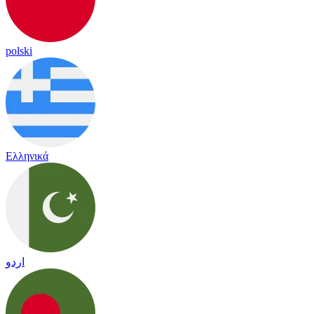
polski
Ελληνικά
اردو