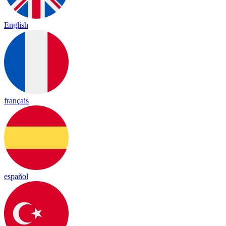
English
français
español