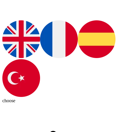
choose