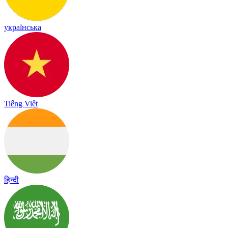
українська
Tiếng Việt
हिन्दी