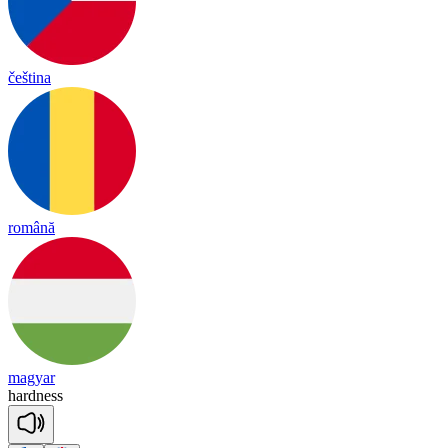
čeština
română
magyar
hard
ness