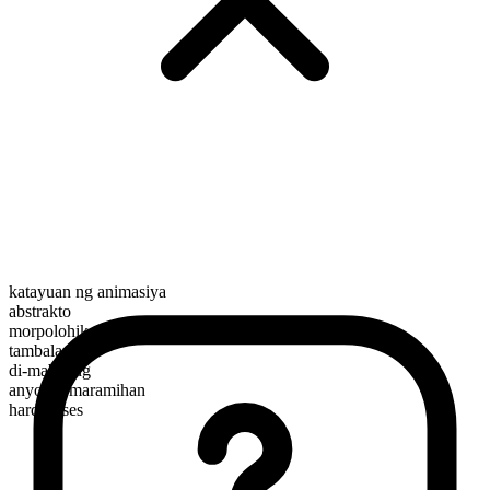
katayuan ng animasiya
abstrakto
morpolohikal na kayarian
tambalan
di-mabilang
anyo ng maramihan
hardnesses