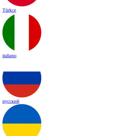
Türkçe
italiano
русский