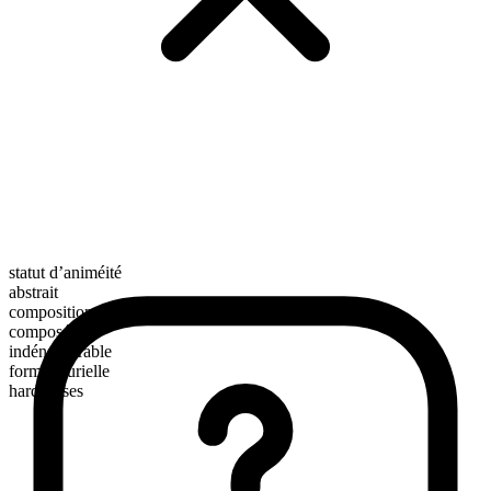
statut d’animéité
abstrait
composition morphologique
composé
indénombrable
forme plurielle
hardnesses