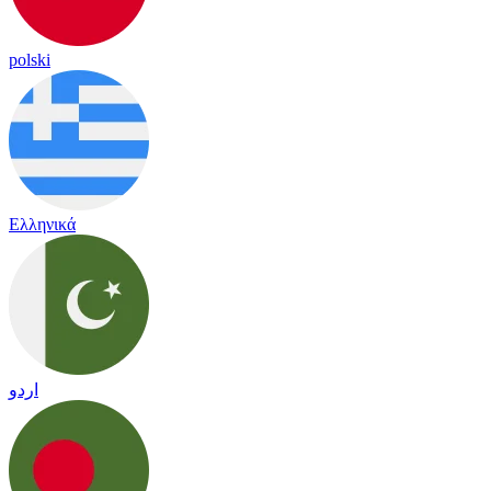
polski
Ελληνικά
اردو