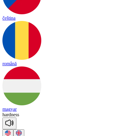
čeština
română
magyar
hard
ness