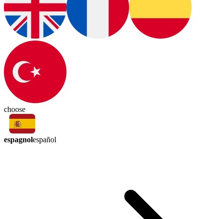
choose
espagnol
español