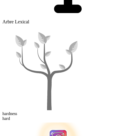
Arbre Lexical
hard
ness
hard