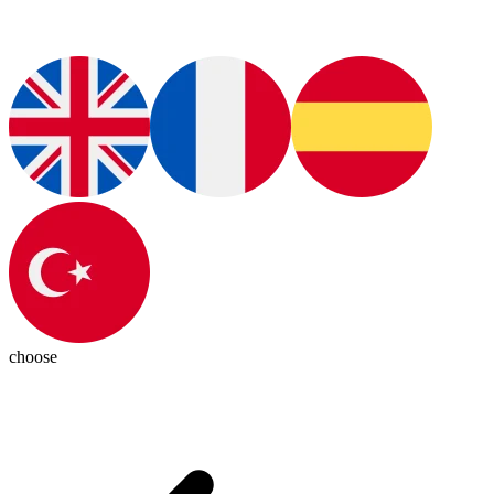
choose