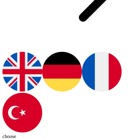
choose