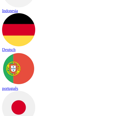
Indonesia
Deutsch
português