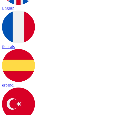
English
français
español