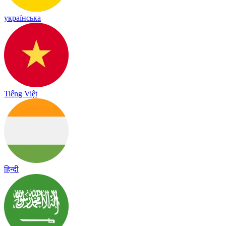
українська
Tiếng Việt
हिन्दी