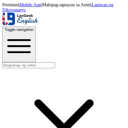
Premium
|
Mobile App
|
Makipag-ugnayan sa Amin
|
Larawan ng
Diksyunaryo
Toggle navigation