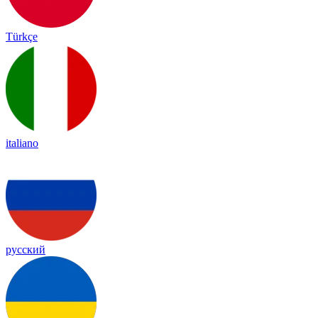
Türkçe
italiano
русский