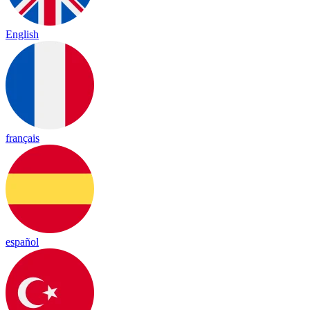
English
français
español