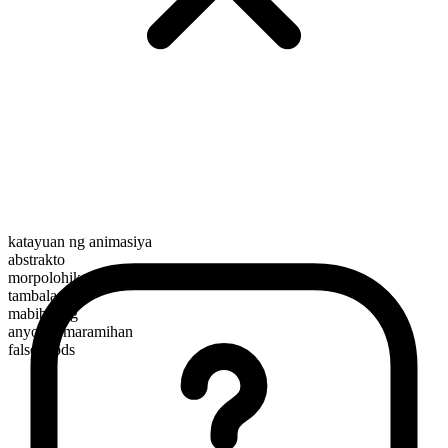
katayuan ng animasiya
abstrakto
morpolohikal na kayarian
tambalan
mabibilang
anyo ng maramihan
falsehoods