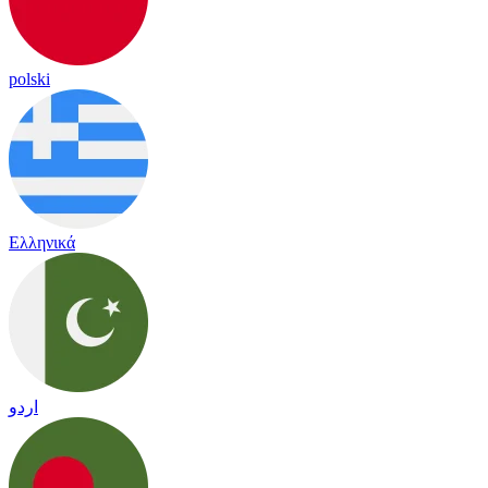
polski
Ελληνικά
اردو