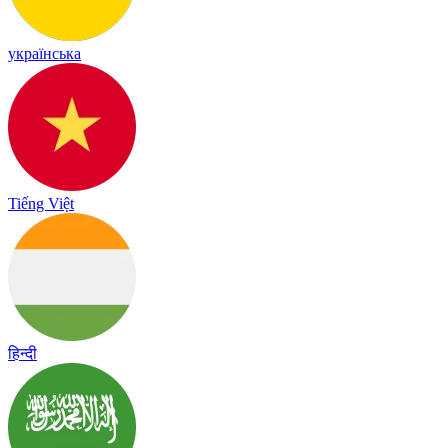
українська
Tiếng Việt
हिन्दी