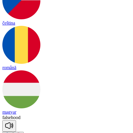
čeština
română
magyar
fal
sehood