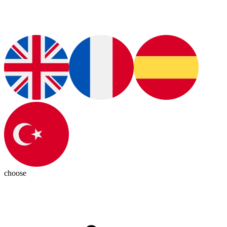
choose