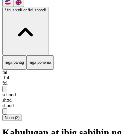
/ˈfɒl.shʊd/
or /fol.shood/
mga pantig
mga ponema
fal
ˈfɒl
fol
sehood
shʊd
shood
Noun
(
2
)
Kahulugan at ibig sabihin ng