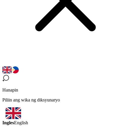
Hanapin
Piliin ang wika ng diksyunaryo
Ingles
English