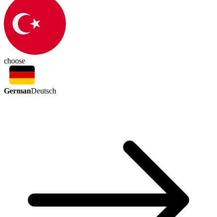
choose
German
Deutsch