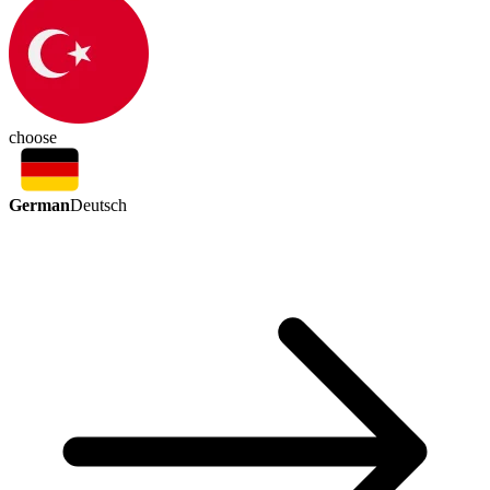
choose
German
Deutsch