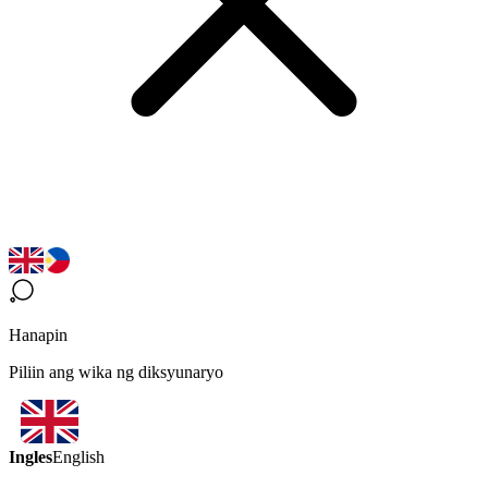
Hanapin
Piliin ang wika ng diksyunaryo
Ingles
English