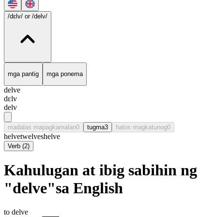
/dɛlv/
or /delv/
mga pantig
mga ponema
delve
dɛlv
delv
madalas mapagkamalan
0
tugma
3
halos magkatunog
0
helve
twelve
shelve
Verb
(
2
)
Kahulugan at ibig sabihin ng
"delve"sa English
to delve