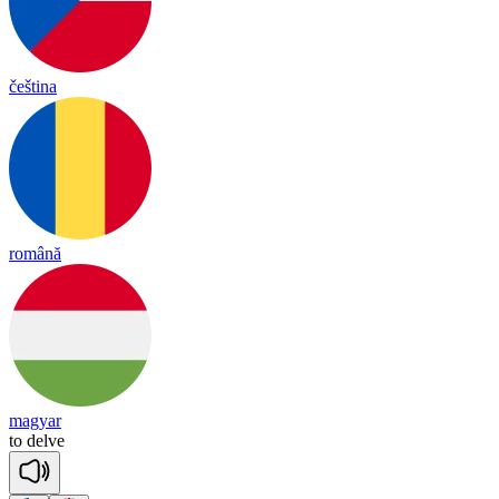
čeština
română
magyar
to
delve