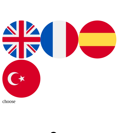
choose