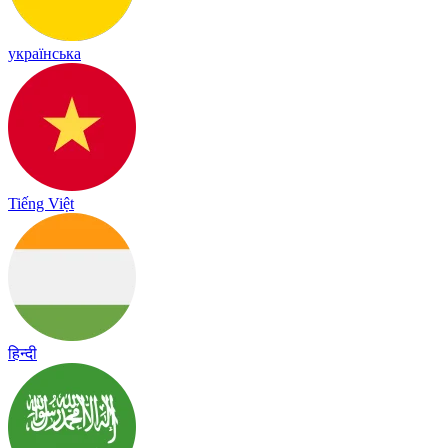
українська
Tiếng Việt
हिन्दी