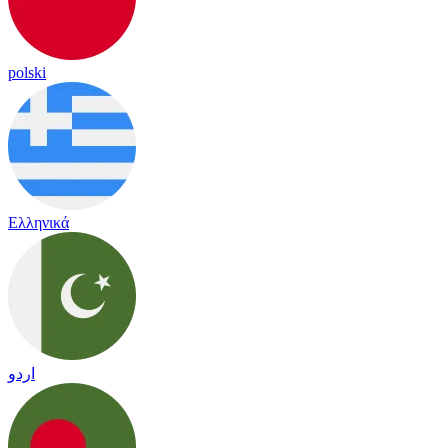
polski
Ελληνικά
اردو