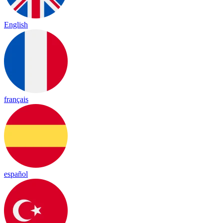
English
français
español