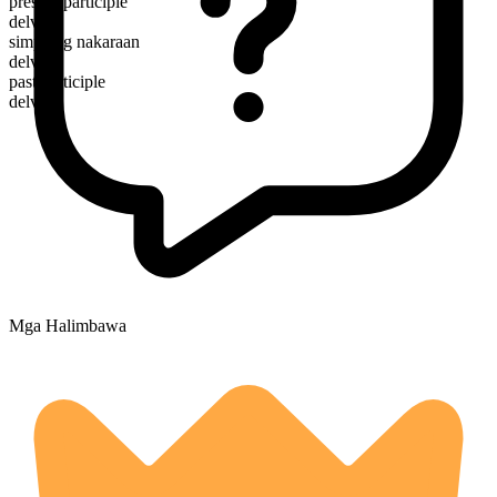
present participle
delving
simpleng nakaraan
delved
past participle
delved
Mga Halimbawa