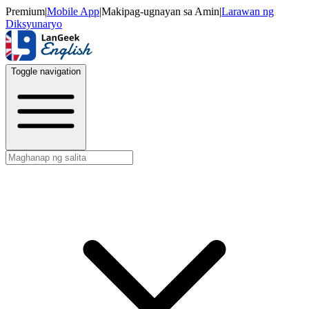
Premium
|
Mobile App
|
Makipag-ugnayan sa Amin
|
Larawan ng
Diksyunaryo
Toggle navigation