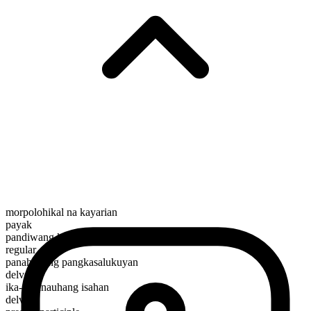
morpolohikal na kayarian
payak
pandiwang kilos
regular
panahunang pangkasalukuyan
delve
ika-3 panauhang isahan
delves