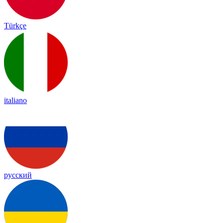
Türkçe
italiano
русский