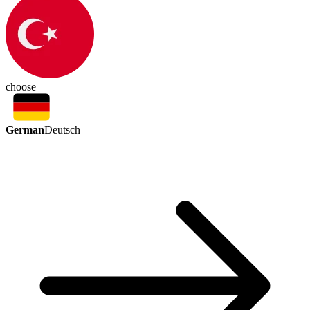
choose
German
Deutsch