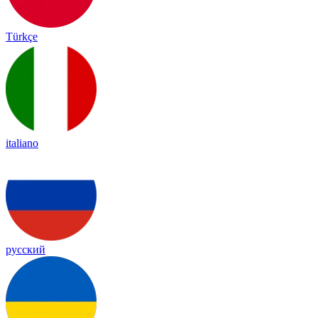
Türkçe
italiano
русский