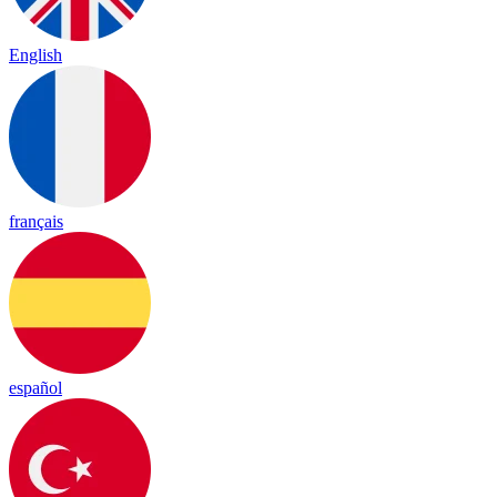
English
français
español