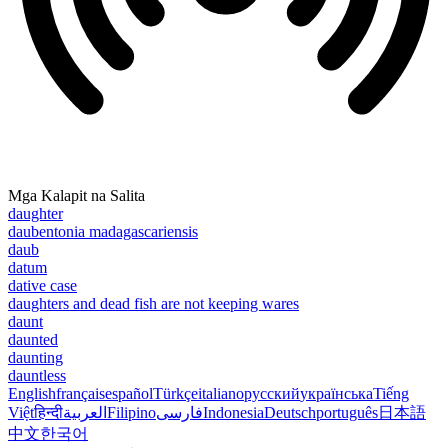
Mga Kalapit na Salita
daughter
daubentonia madagascariensis
daub
datum
dative case
daughters and dead fish are not keeping wares
daunt
daunted
daunting
dauntless
English
français
español
Türkçe
italiano
русский
українська
Tiếng
Việt
हिन्दी
العربية
Filipino
فارسی
Indonesia
Deutsch
português
日本語
中文
한국어