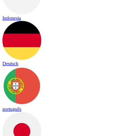
Indonesia
Deutsch
português