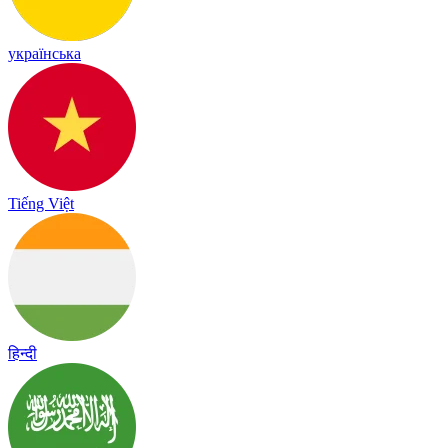
українська
Tiếng Việt
हिन्दी