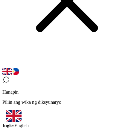
Hanapin
Piliin ang wika ng diksyunaryo
Ingles
English