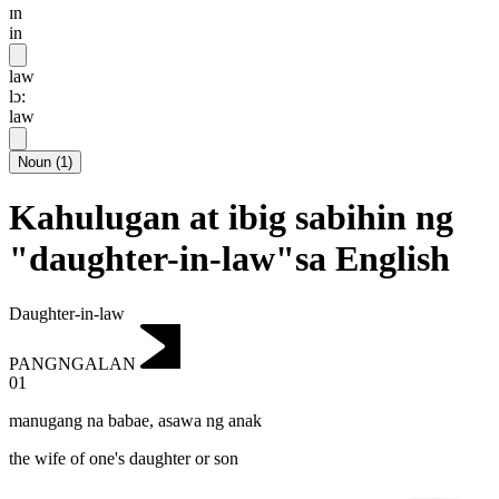
ɪn
in
law
lɔ:
law
Noun
(
1
)
Kahulugan at ibig sabihin ng
"daughter-in-law"sa English
Daughter-in-law
PANGNGALAN
01
manugang na babae
,
asawa ng anak
the wife of one's daughter or son