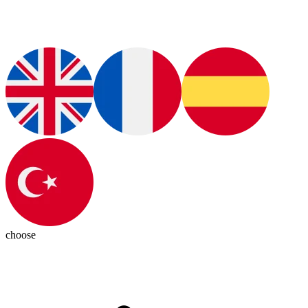
choose