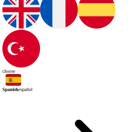
choose
Spanish
español