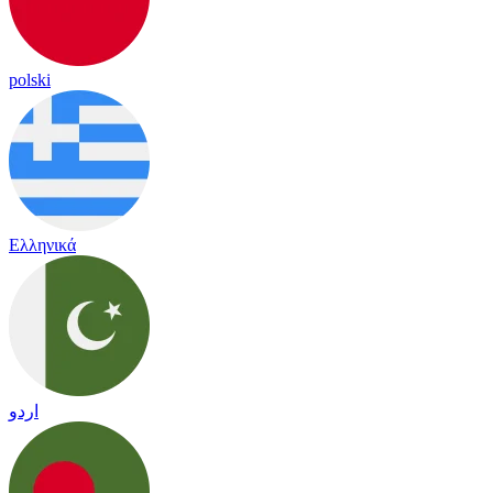
polski
Ελληνικά
اردو