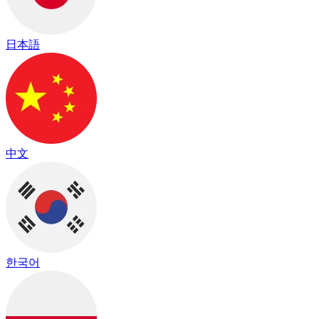
日本語
中文
한국어