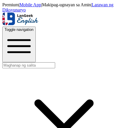
Premium
|
Mobile App
|
Makipag-ugnayan sa Amin
|
Larawan ng
Diksyunaryo
Toggle navigation