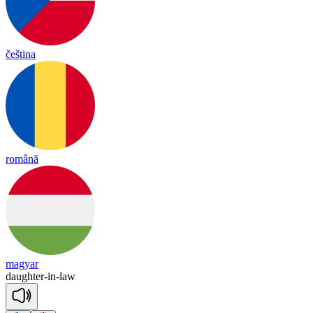
čeština
română
magyar
daugh
ter
-
in
-
law