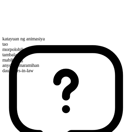
katayuan ng animasiya
tao
morpolohikal na kayarian
tambalan
mabibilang
anyo ng maramihan
daughters-in-law