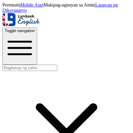
Premium
|
Mobile App
|
Makipag-ugnayan sa Amin
|
Larawan ng
Diksyunaryo
Toggle navigation