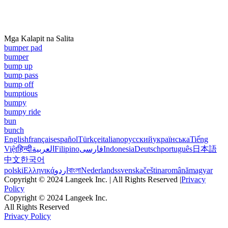
Mga Kalapit na Salita
bumper pad
bumper
bump up
bump pass
bump off
bumptious
bumpy
bumpy ride
bun
bunch
English
français
español
Türkçe
italiano
русский
українська
Tiếng
Việt
हिन्दी
العربية
Filipino
فارسی
Indonesia
Deutsch
português
日本語
中文
한국어
polski
Ελληνικά
اردو
বাংলা
Nederlands
svenska
čeština
română
magyar
Copyright © 2024 Langeek Inc. | All Rights Reserved |
Privacy
Policy
Copyright © 2024 Langeek Inc.
All Rights Reserved
Privacy Policy