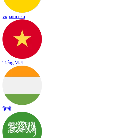
українська
Tiếng Việt
हिन्दी