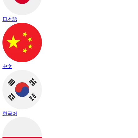
日本語
中文
한국어