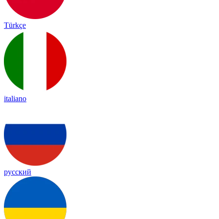
Türkçe
italiano
русский