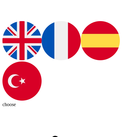
choose