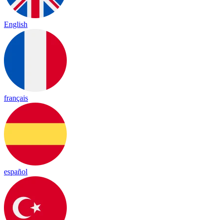
English
français
español