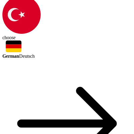
choose
German
Deutsch