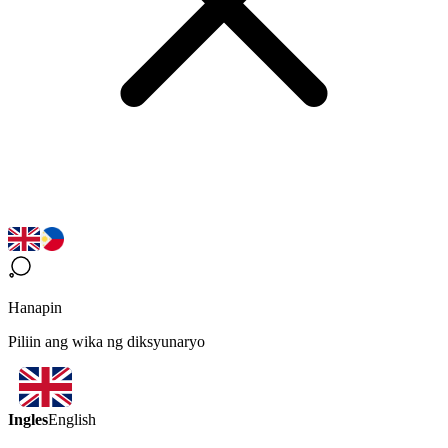
Hanapin
Piliin ang wika ng diksyunaryo
Ingles
English