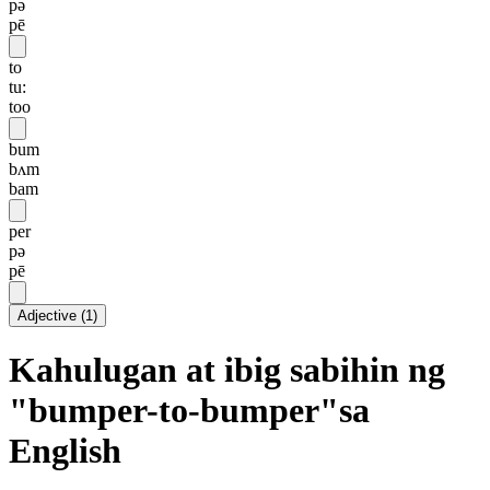
pə
pē
to
tu:
too
bum
bʌm
bam
per
pə
pē
Adjective
(
1
)
Kahulugan at ibig sabihin ng
"bumper-to-bumper"sa
English