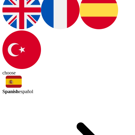
choose
Spanish
español