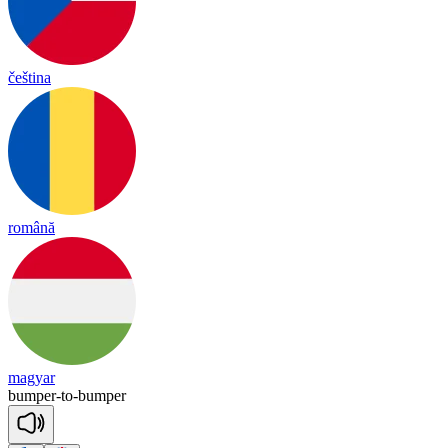
čeština
română
magyar
bum
per
-
to
-
bum
per