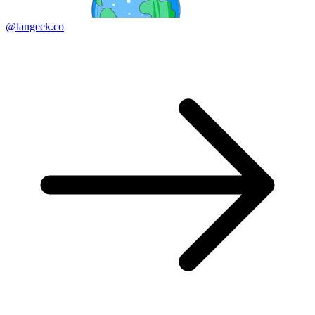
@langeek.co