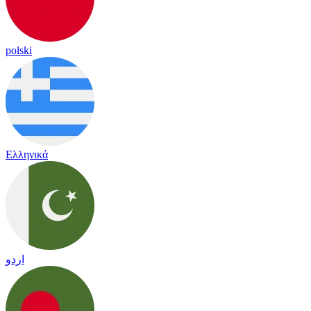
polski
Ελληνικά
اردو