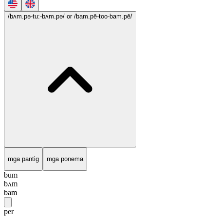
/bʌm.pə-tu:-bʌm.pə/
or /bam.pē-too-bam.pē/
mga pantig
mga ponema
bum
bʌm
bam
per