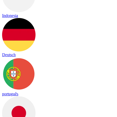
Indonesia
Deutsch
português