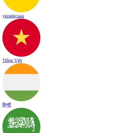
українська
Tiếng Việt
हिन्दी