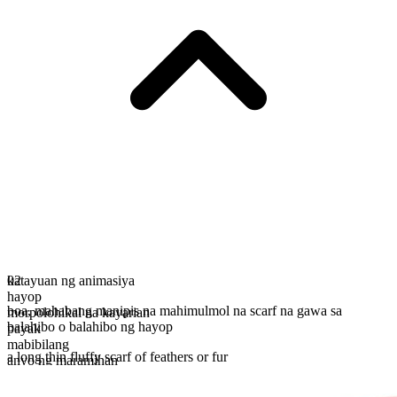
katayuan ng animasiya
02
hayop
boa
,
mahabang manipis na mahimulmol na scarf na gawa sa
morpolohikal na kayarian
balahibo o balahibo ng hayop
payak
mabibilang
a long thin fluffy scarf of feathers or fur
anyo ng maramihan
boas