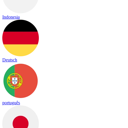
Indonesia
Deutsch
português