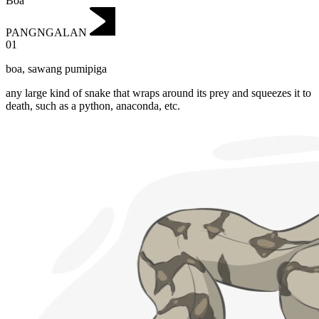
Boa
PANGNGALAN
01
boa
,
sawang pumipiga
any large kind of snake that wraps around its prey and squeezes it to
death, such as a python, anaconda, etc.