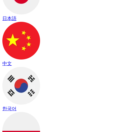
日本語
中文
한국어