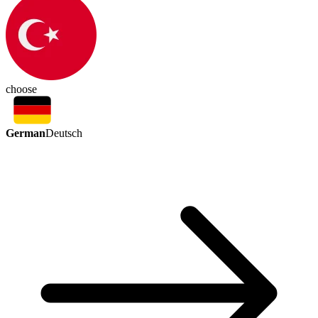
choose
German
Deutsch