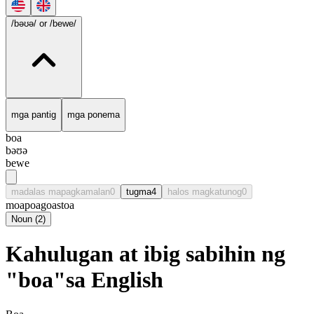
/bəʊə/
or /bewe/
mga pantig
mga ponema
boa
bəʊə
bewe
madalas mapagkamalan
0
tugma
4
halos magkatunog
0
moa
poa
goa
stoa
Noun
(
2
)
Kahulugan at ibig sabihin ng
"boa"sa English