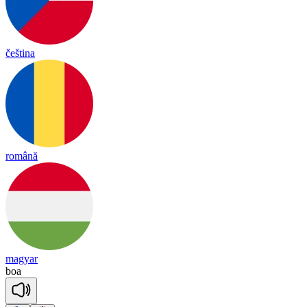
čeština
română
magyar
boa