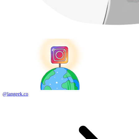
@langeek.co