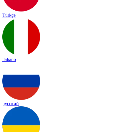
Türkçe
italiano
русский