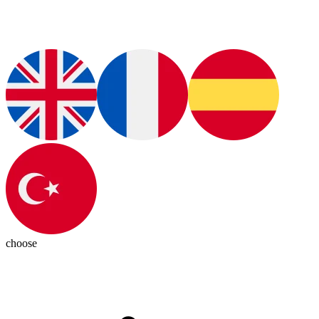
choose