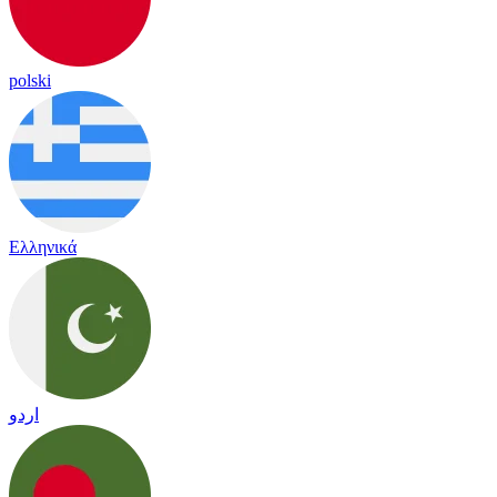
polski
Ελληνικά
اردو