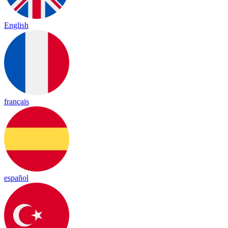
English
français
español