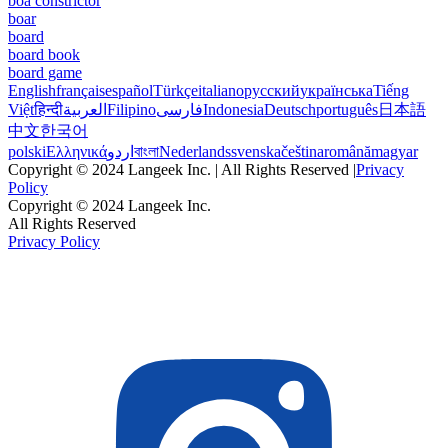
boa constrictor
boar
board
board book
board game
English
français
español
Türkçe
italiano
русский
українська
Tiếng
Việt
हिन्दी
العربية
Filipino
فارسی
Indonesia
Deutsch
português
日本語
中文
한국어
polski
Ελληνικά
اردو
বাংলা
Nederlands
svenska
čeština
română
magyar
Copyright © 2024 Langeek Inc. | All Rights Reserved |
Privacy
Policy
Copyright © 2024 Langeek Inc.
All Rights Reserved
Privacy Policy