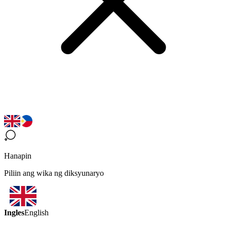
Hanapin
Piliin ang wika ng diksyunaryo
Ingles
English