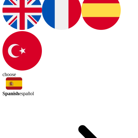
choose
Spanish
español