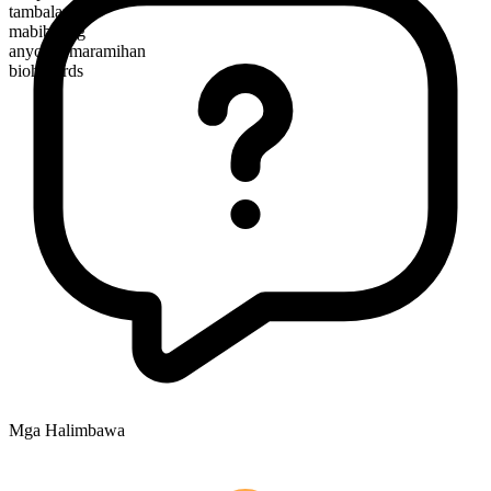
tambalan
mabibilang
anyo ng maramihan
biohazards
Mga Halimbawa