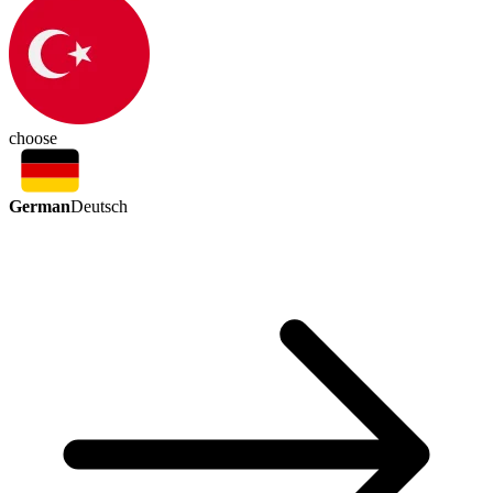
choose
German
Deutsch