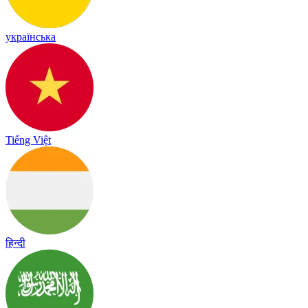
українська
Tiếng Việt
हिन्दी