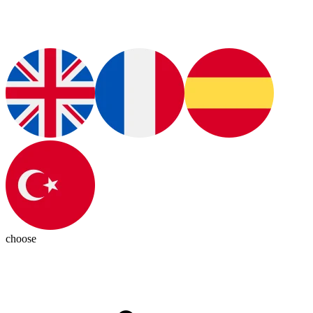
choose