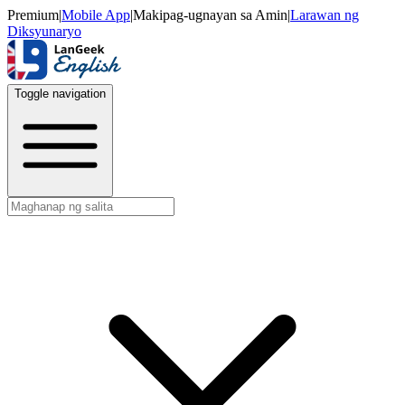
Premium
|
Mobile App
|
Makipag-ugnayan sa Amin
|
Larawan ng
Diksyunaryo
Toggle navigation