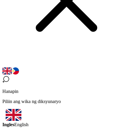
Hanapin
Piliin ang wika ng diksyunaryo
Ingles
English