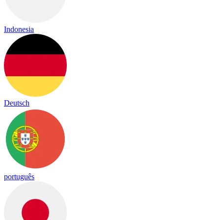
Indonesia
Deutsch
português