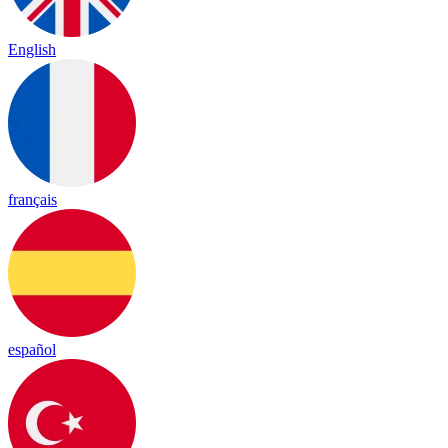
English
français
español