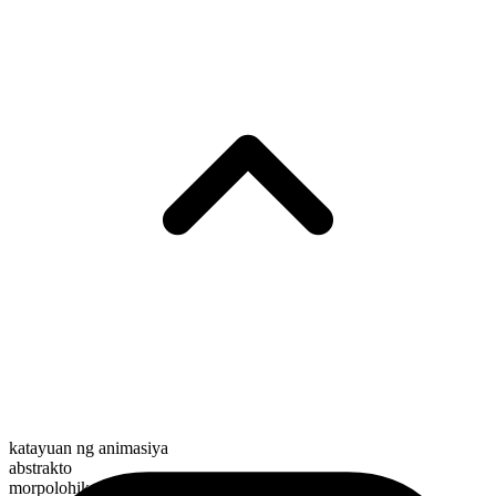
katayuan ng animasiya
abstrakto
morpolohikal na kayarian