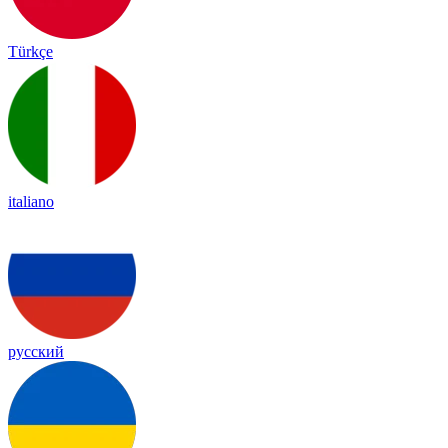
Türkçe
italiano
русский