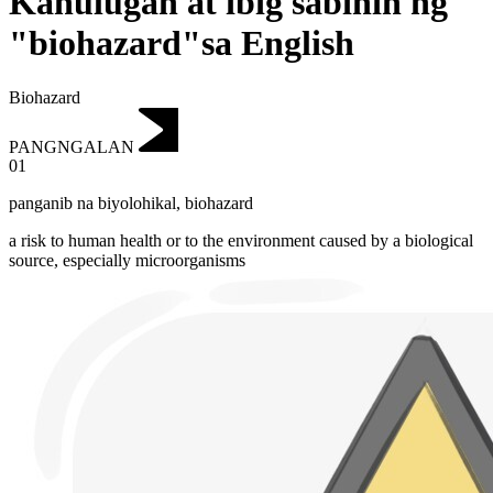
Kahulugan at ibig sabihin ng
"biohazard"sa English
Biohazard
PANGNGALAN
01
panganib na biyolohikal
,
biohazard
a risk to human health or to the environment caused by a biological
source, especially microorganisms