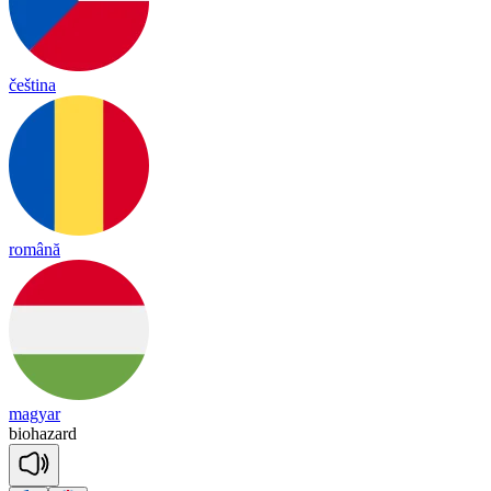
čeština
română
magyar
biohazard