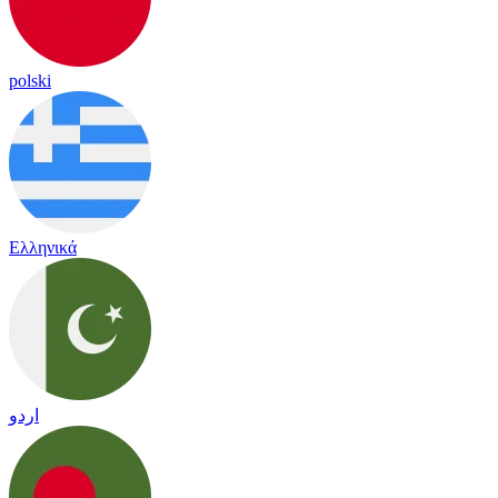
polski
Ελληνικά
اردو