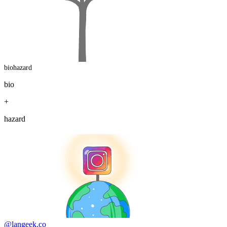
biohazard
bio
+
hazard
@langeek.co