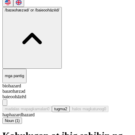
/baɪəʊhæzəd/
or /baieoohāzēd/
mga pantig
biohazard
baɪəʊhæzəd
baieoohāzēd
madalas mapagkamalan
0
tugma
2
halos magkatunog
0
haphazard
hazard
Noun
(
1
)