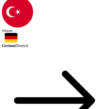
choose
German
Deutsch