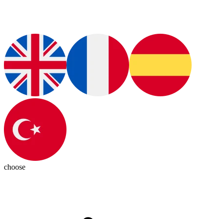
choose