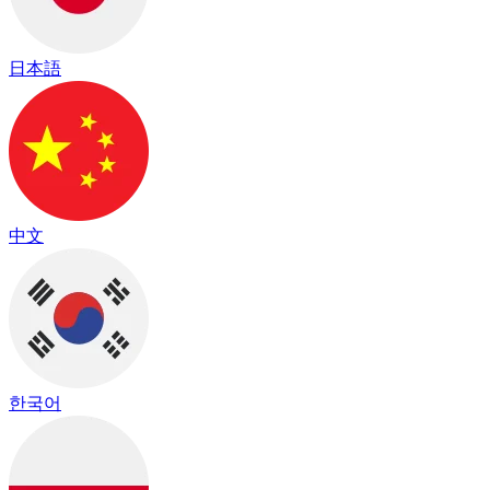
日本語
中文
한국어