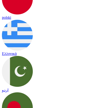
polski
Ελληνικά
اردو