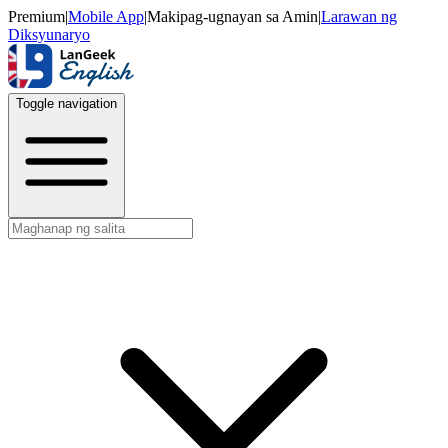
Premium
|
Mobile App
|
Makipag-ugnayan sa Amin
|
Larawan ng
Diksyunaryo
Toggle navigation