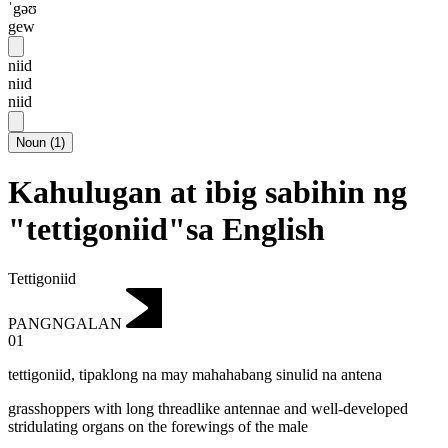
ˈgəʊ
gew
niid
niɪd
niid
Noun
(
1
)
Kahulugan at ibig sabihin ng
"tettigoniid"sa English
Tettigoniid
PANGNGALAN
01
tettigoniid
,
tipaklong na may mahahabang sinulid na antena
grasshoppers with long threadlike antennae and well-developed
stridulating organs on the forewings of the male