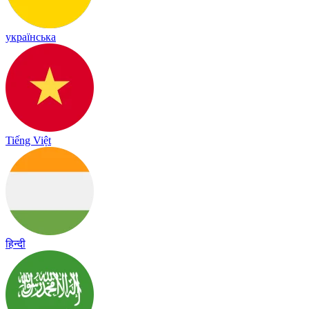
українська
Tiếng Việt
हिन्दी