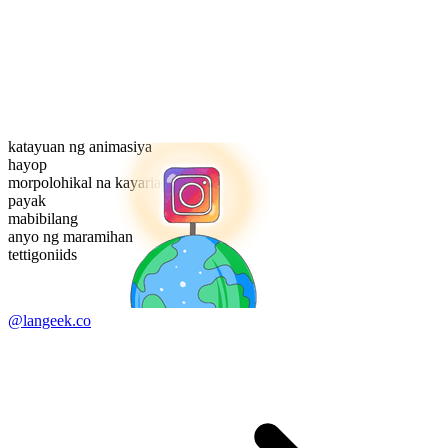
katayuan ng animasiya
hayop
morpolohikal na kayarian
payak
mabibilang
anyo ng maramihan
tettigoniids
@langeek.co