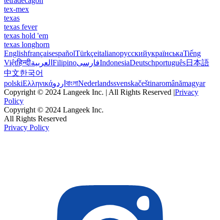
tetradecagon
tex-mex
texas
texas fever
texas hold 'em
texas longhorn
English
français
español
Türkçe
italiano
русский
українська
Tiếng
Việt
हिन्दी
العربية
Filipino
فارسی
Indonesia
Deutsch
português
日本語
中文
한국어
polski
Ελληνικά
اردو
বাংলা
Nederlands
svenska
čeština
română
magyar
Copyright © 2024 Langeek Inc. | All Rights Reserved |
Privacy
Policy
Copyright © 2024 Langeek Inc.
All Rights Reserved
Privacy Policy