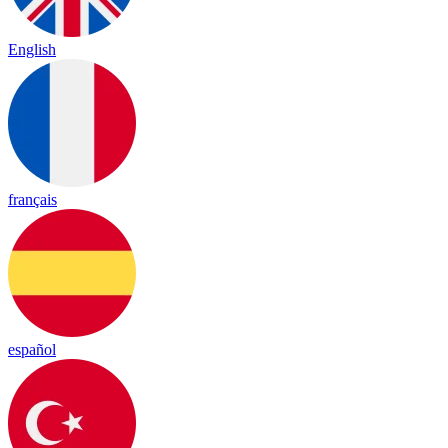
English
français
español