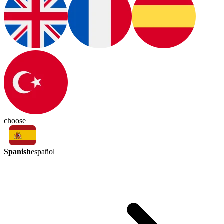
choose
Spanish
español