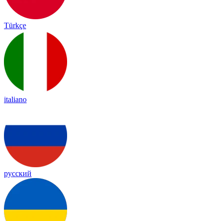
Türkçe
italiano
русский