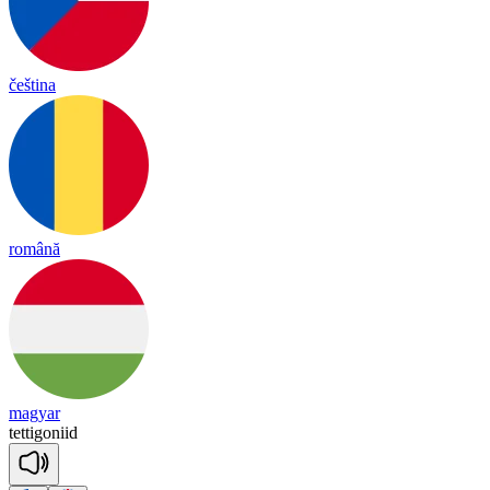
čeština
română
magyar
te
tti
go
niid