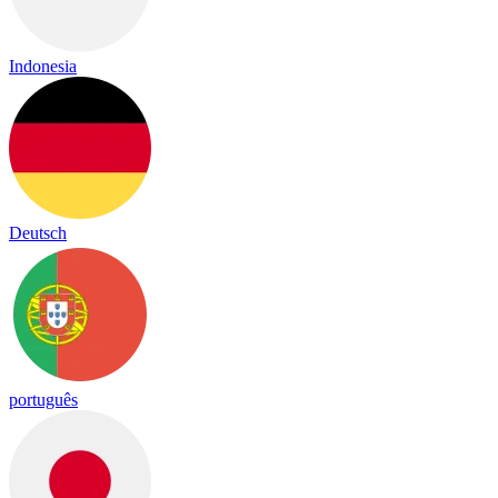
Indonesia
Deutsch
português