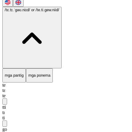
/tɛ.tɪ.ˈgəʊ.niɪd/
or /te.ti.gew.niid/
mga pantig
mga ponema
te
tɛ
te
tti
tɪ
ti
go