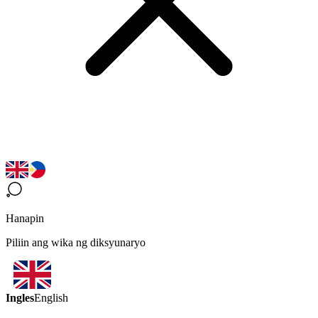
Hanapin
Piliin ang wika ng diksyunaryo
Ingles
English