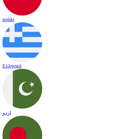
polski
Ελληνικά
اردو