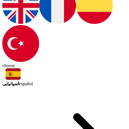
choose
اسپانیایی
español