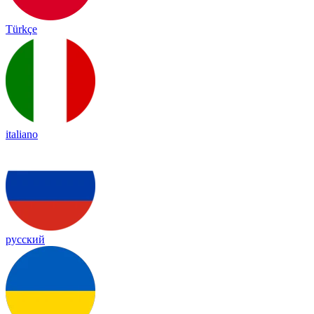
Türkçe
italiano
русский