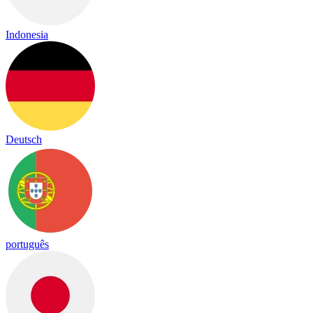
Indonesia
Deutsch
português