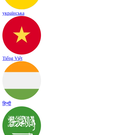
українська
Tiếng Việt
हिन्दी