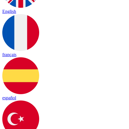
English
français
español