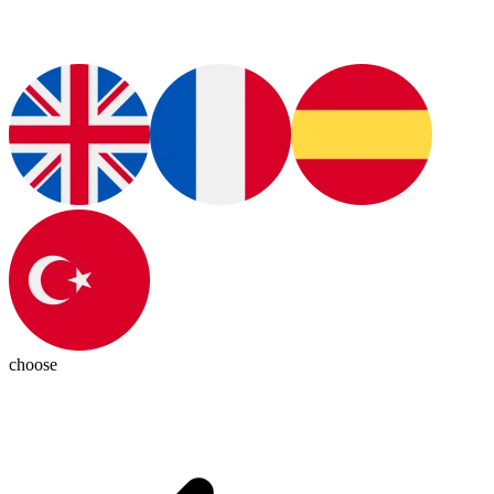
choose