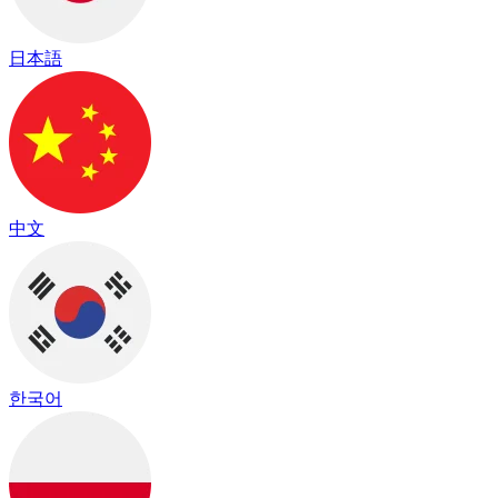
日本語
中文
한국어