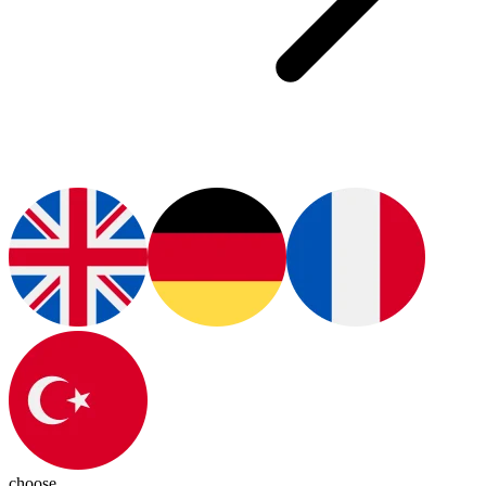
choose