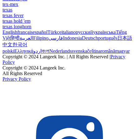
tex-mex
texas
texas fever
texas hold 'em
texas longhorn
English
français
español
Türkçe
italiano
русский
українська
Tiếng
Việt
हिन्दी
العربية
Filipino
فارسی
Indonesia
Deutsch
português
日本語
中文
한국어
polski
Ελληνικά
اردو
বাংলা
Nederlands
svenska
čeština
română
magyar
Copyright © 2024 Langeek Inc. | All Rights Reserved |
Privacy
Policy
Copyright © 2024 Langeek Inc.
All Rights Reserved
Privacy Policy