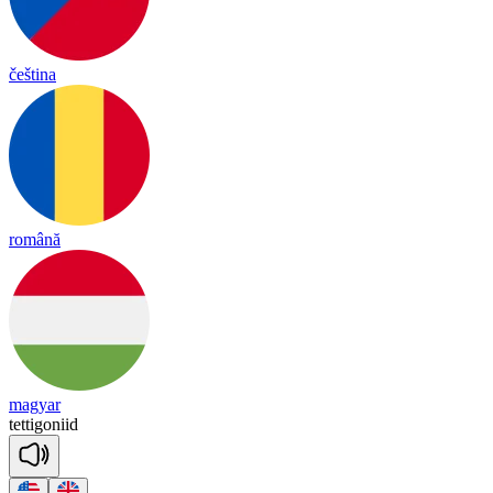
čeština
română
magyar
te
tti
go
niid