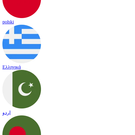
polski
Ελληνικά
اردو