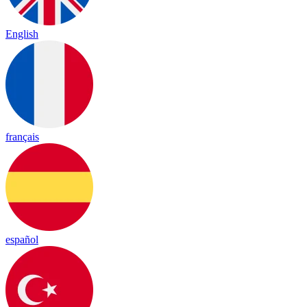
English
français
español