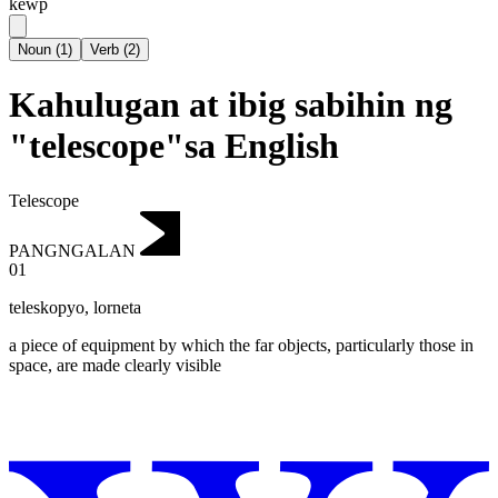
kewp
Noun
(
1
)
Verb
(
2
)
Kahulugan at ibig sabihin ng
"telescope"sa English
Telescope
PANGNGALAN
01
teleskopyo
,
lorneta
a piece of equipment by which the far objects, particularly those in
space, are made clearly visible