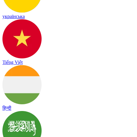
українська
Tiếng Việt
हिन्दी