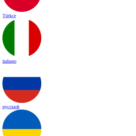
Türkçe
italiano
русский