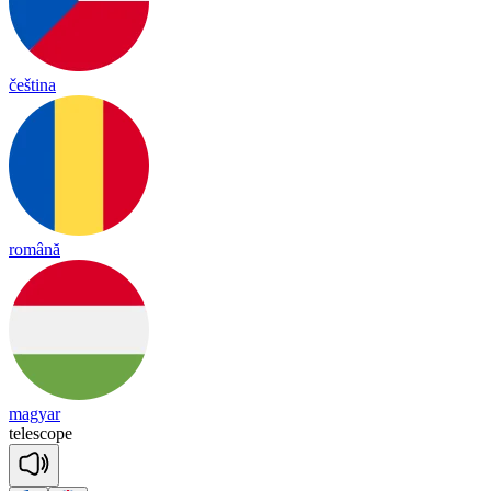
čeština
română
magyar
te
les
cope