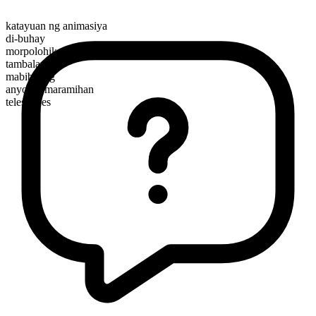
katayuan ng animasiya
di-buhay
morpolohikal na kayarian
tambalan
mabibilang
anyo ng maramihan
telescopes