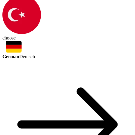
choose
German
Deutsch