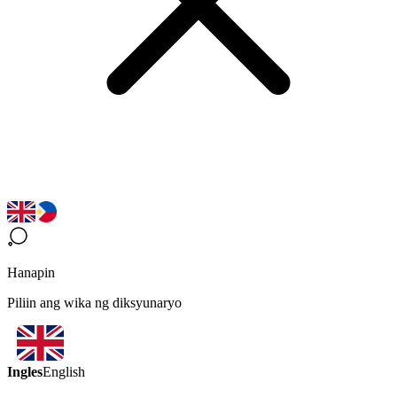
Hanapin
Piliin ang wika ng diksyunaryo
Ingles
English