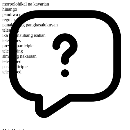
morpolohikal na kayarian
hinango
pandiwa ng paggalaw
regular
panahunang pangkasalukuyan
telescope
ika-3 panauhang isahan
telescopes
present participle
telescoping
simpleng nakaraan
telescoped
past participle
telescoped