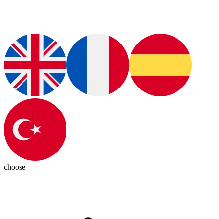
choose