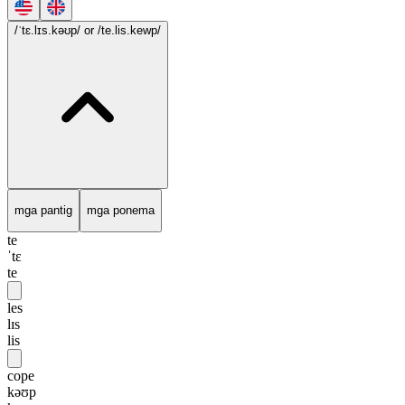
/ˈtɛ.lɪs.kəʊp/
or /te.lis.kewp/
mga pantig
mga ponema
te
ˈtɛ
te
les
lɪs
lis
cope
kəʊp