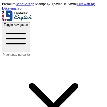
Premium
|
Mobile App
|
Makipag-ugnayan sa Amin
|
Larawan ng
Diksyunaryo
Toggle navigation