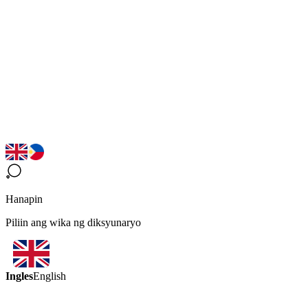
Hanapin
Piliin ang wika ng diksyunaryo
Ingles
English