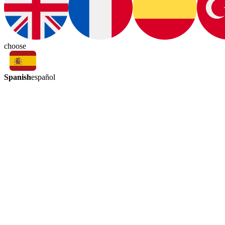
choose
Spanish
español