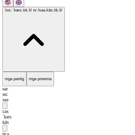
/sɑ:.ˈkæs.tɪk.li/
or /saa.kās.tik.li/
mga pantig
mga ponema
sar
sɑ:
saa
cas
ˈkæs
kās
tica