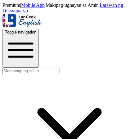
Premium
|
Mobile App
|
Makipag-ugnayan sa Amin
|
Larawan ng
Diksyunaryo
Toggle navigation