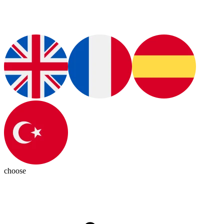
choose