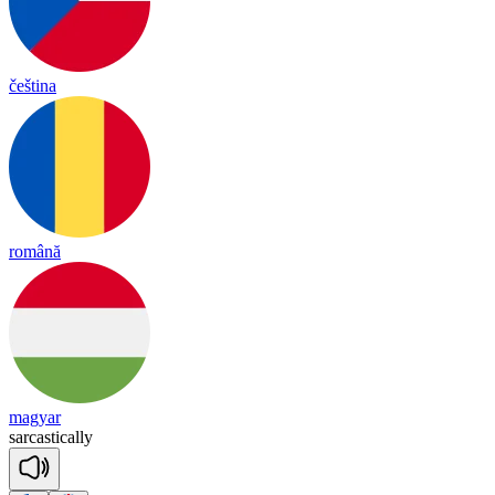
čeština
română
magyar
sar
cas
tica
lly