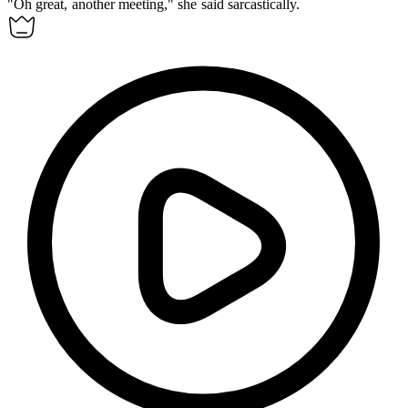
"Oh great, another meeting," she said
sarcastically
.