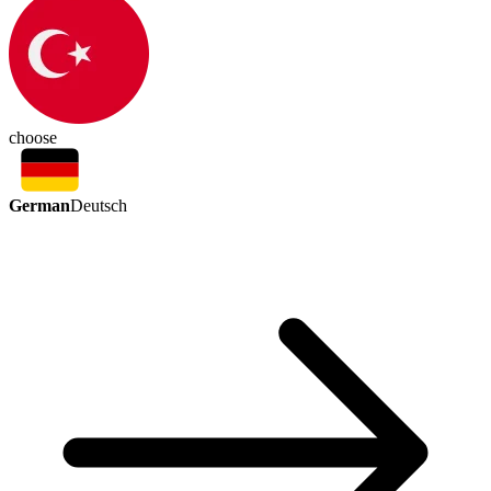
choose
German
Deutsch