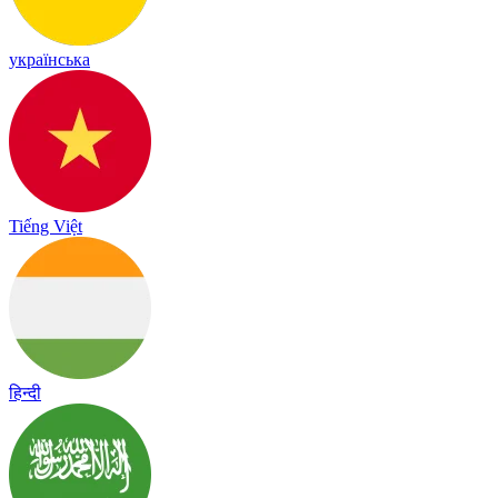
українська
Tiếng Việt
हिन्दी