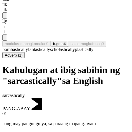
tɪk
tik
lly
li
li
madalas mapagkamalan
0
tugma
4
halos magkatunog
0
bombastically
fantastically
scholastically
plastically
Adverb
(
1
)
Kahulugan at ibig sabihin ng
"sarcastically"sa English
sarcastically
PANG-ABAY
01
nang may pangungutya
,
sa paraang mapang-uyam