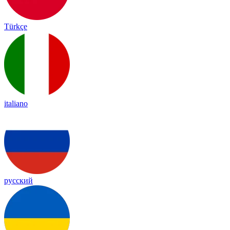
Türkçe
italiano
русский