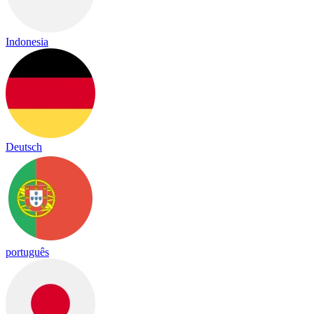
Indonesia
Deutsch
português