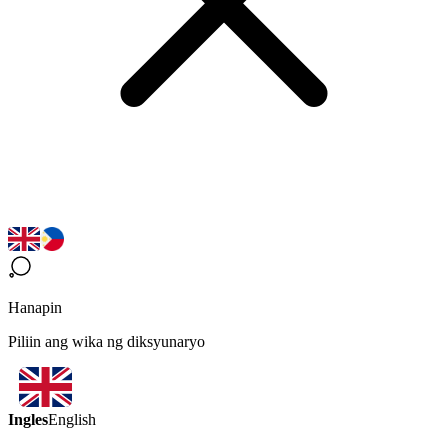
Hanapin
Piliin ang wika ng diksyunaryo
Ingles
English