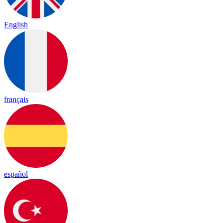
English
français
español