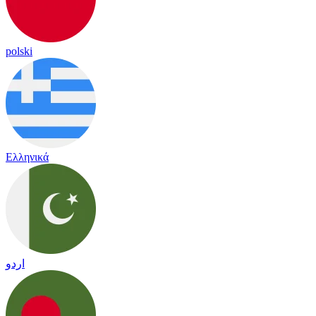
polski
Ελληνικά
اردو