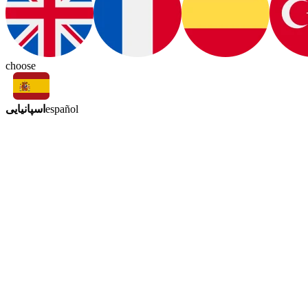
choose
اسپانیایی
español