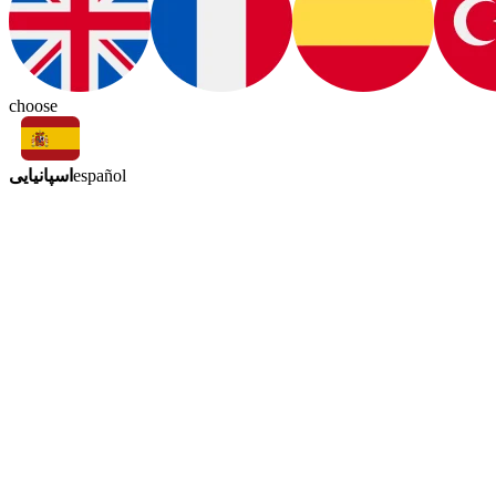
choose
اسپانیایی
español