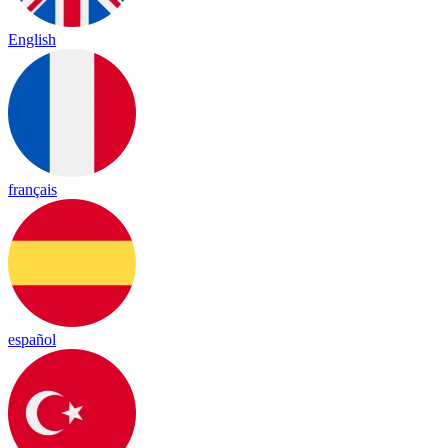
English
français
español