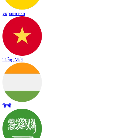
українська
Tiếng Việt
हिन्दी