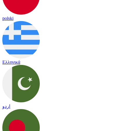
polski
Ελληνικά
اردو