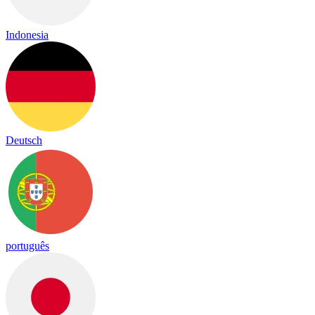
Indonesia
Deutsch
português