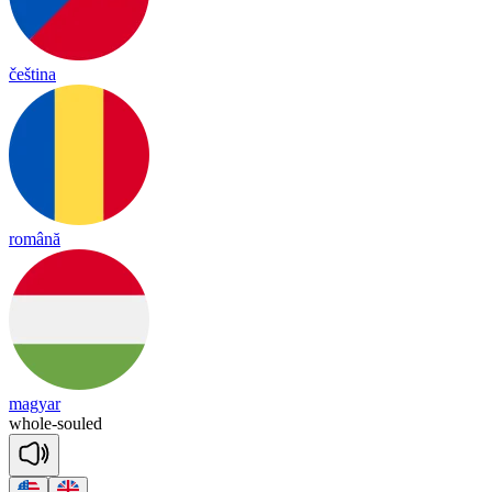
čeština
română
magyar
whole
-
souled