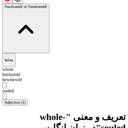
/həʊlsəʊld/
or /hewlsewld/
هجاها
whole
həʊlsəʊld
hewlsewld
souled
Adjective
(
1
)
تعریف و معنی "whole-
souled"در زبان انگلیسی