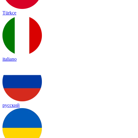
Türkçe
italiano
русский