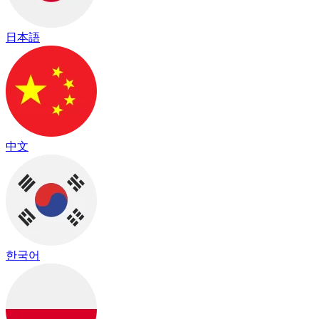
日本語
中文
한국어