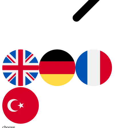
choose