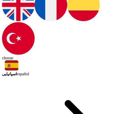
choose
اسپانیایی
español