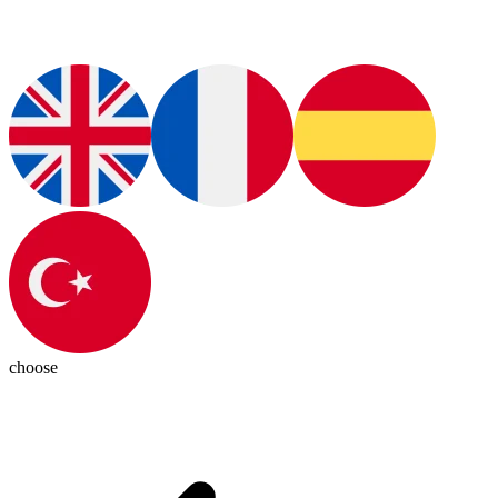
choose