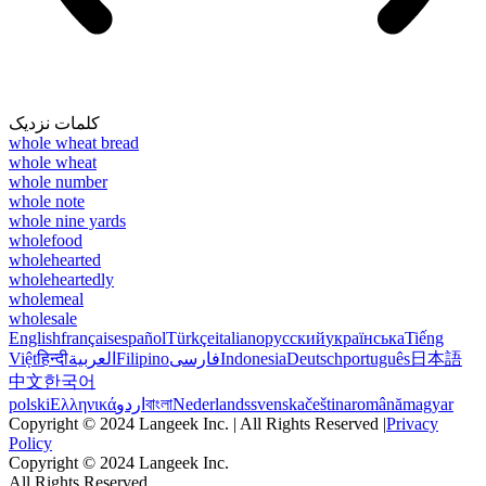
کلمات نزدیک
whole wheat bread
whole wheat
whole number
whole note
whole nine yards
wholefood
wholehearted
wholeheartedly
wholemeal
wholesale
English
français
español
Türkçe
italiano
русский
українська
Tiếng
Việt
हिन्दी
العربية
Filipino
فارسی
Indonesia
Deutsch
português
日本語
中文
한국어
polski
Ελληνικά
اردو
বাংলা
Nederlands
svenska
čeština
română
magyar
Copyright © 2024 Langeek Inc. | All Rights Reserved |
Privacy
Policy
Copyright © 2024 Langeek Inc.
All Rights Reserved