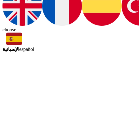
choose
الإسبانية
español