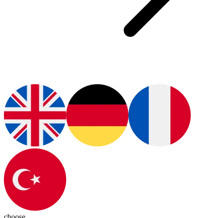
choose