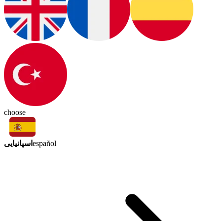
choose
اسپانیایی
español