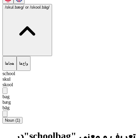
/skul.bæg/
or /skool.bāg/
واج‌ها
هجاها
school
skul
skool
bag
bæg
bāg
Noun
(
1
)
تعریف و معنی "schoolbag"در