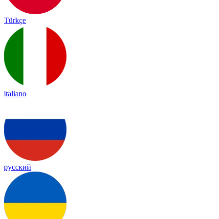
Türkçe
italiano
русский