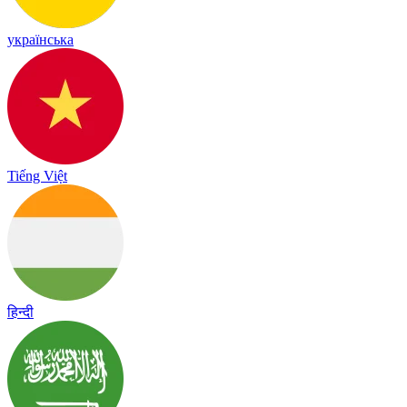
українська
Tiếng Việt
हिन्दी