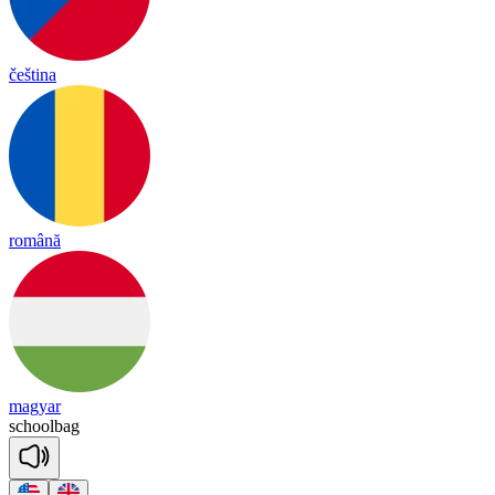
čeština
română
magyar
school
bag