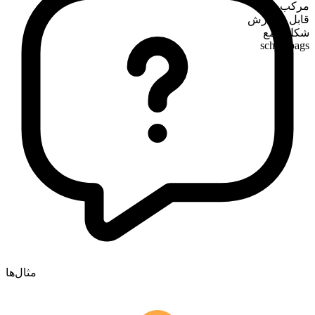
مرکب
قابل شمارش
شکل جمع
schoolbags
مثال‌ها