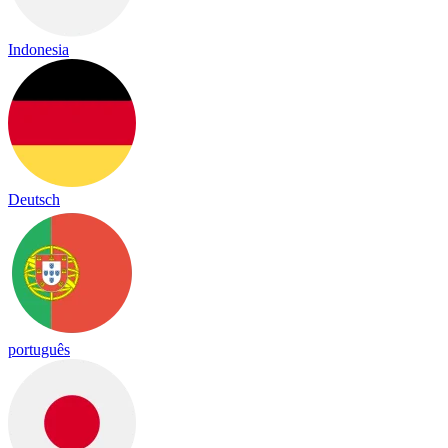
Indonesia
Deutsch
português