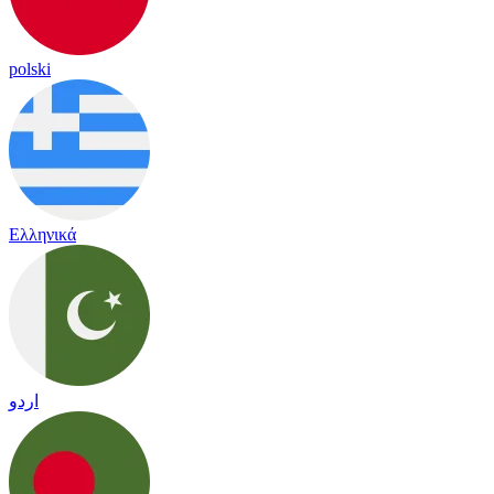
polski
Ελληνικά
اردو