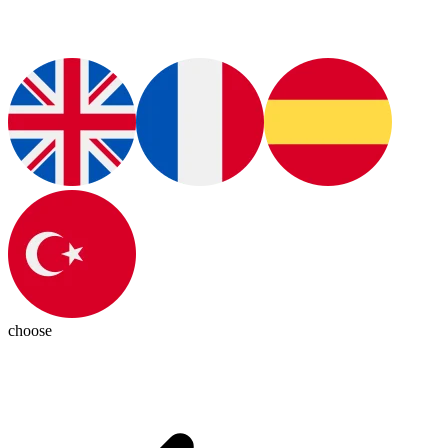
choose