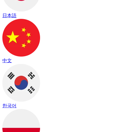
日本語
中文
한국어