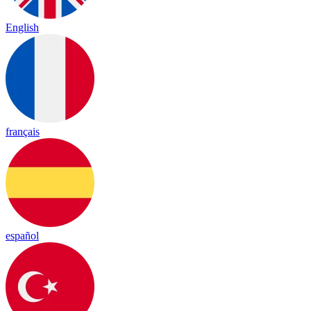
English
français
español