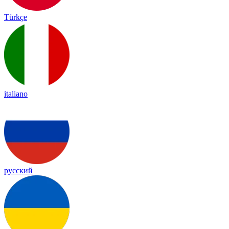
Türkçe
italiano
русский