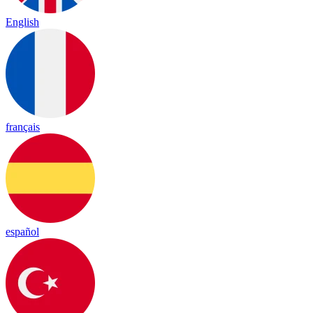
English
français
español