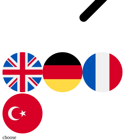
choose