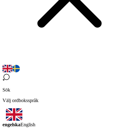
Sök
Välj ordboksspråk
engelska
English