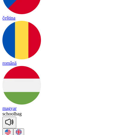
čeština
română
magyar
school
bag