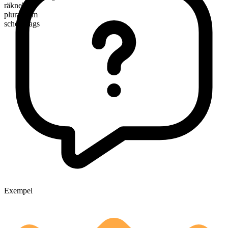
räknebart
pluralform
schoolbags
Exempel