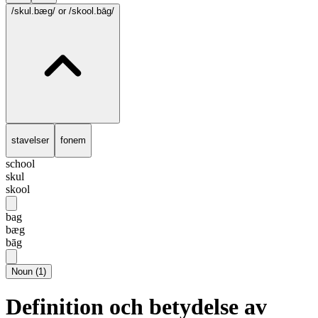
/skul.bæg/
or /skool.bāg/
stavelser
fonem
school
skul
skool
bag
bæg
bāg
Noun
(
1
)
Definition och betydelse av