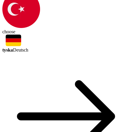
choose
tyska
Deutsch