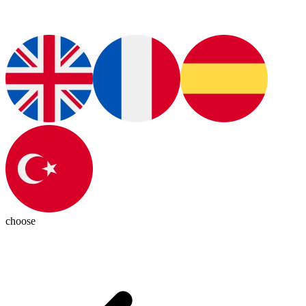
choose