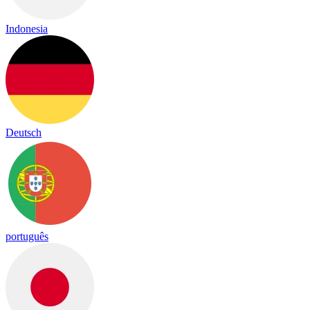
Indonesia
Deutsch
português