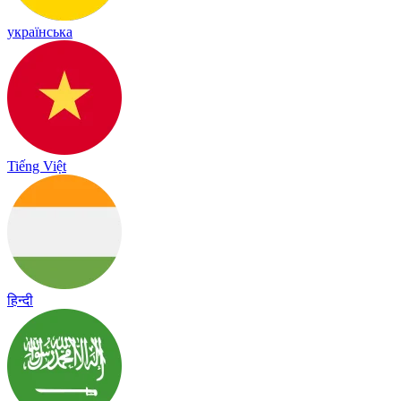
українська
Tiếng Việt
हिन्दी