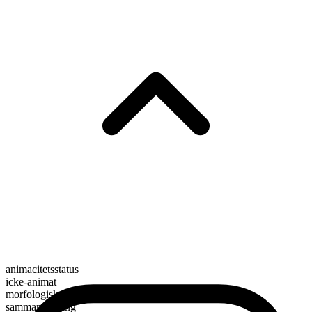
animacitetsstatus
icke-animat
morfologisk sammansättning
sammansättning