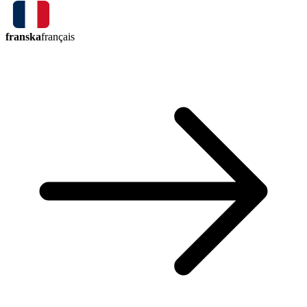
franska
français