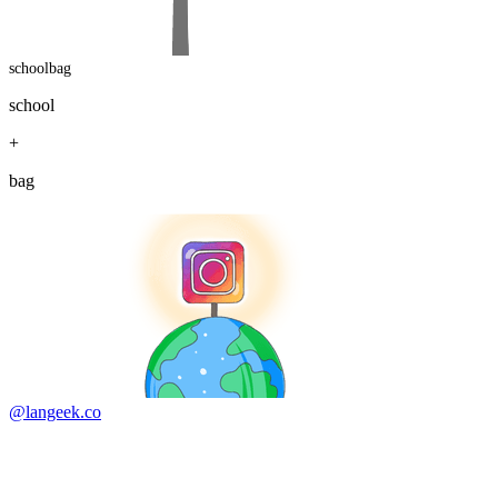
schoolbag
school
+
bag
@langeek.co