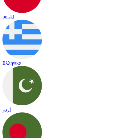
polski
Ελληνικά
اردو