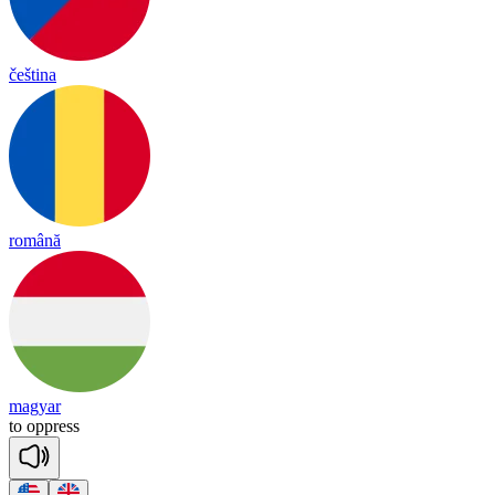
čeština
română
magyar
to
opp
ress