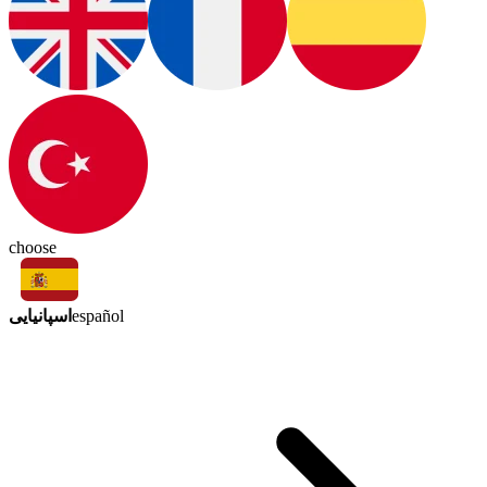
choose
اسپانیایی
español