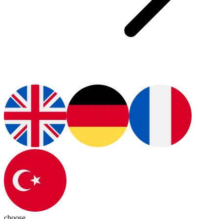
choose