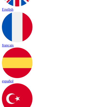
English
français
español