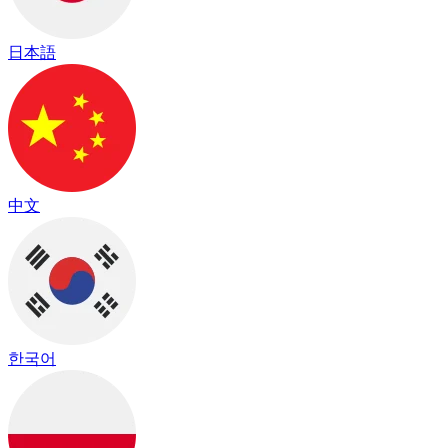
日本語
中文
한국어