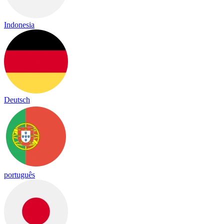
Indonesia
Deutsch
português