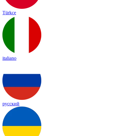
Türkçe
italiano
русский