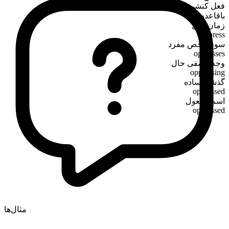
فعل کنشی
باقاعده
زمان حال
oppress
سوم‌شخص مفرد
oppresses
وجه وصفی حال
oppressing
گذشته ساده
oppressed
اسم مفعول
oppressed
مثال‌ها