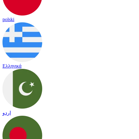
polski
Ελληνικά
اردو