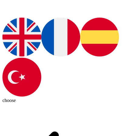
choose