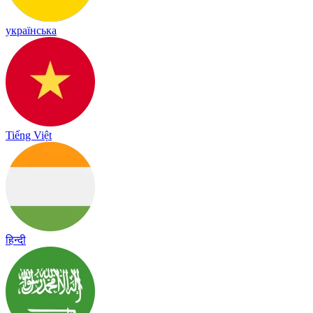
українська
Tiếng Việt
हिन्दी