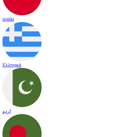
polski
Ελληνικά
اردو