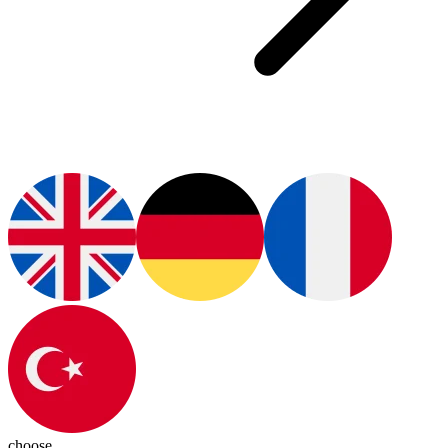
choose