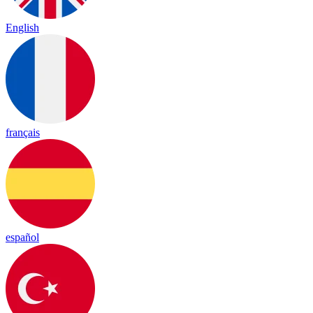
English
français
español