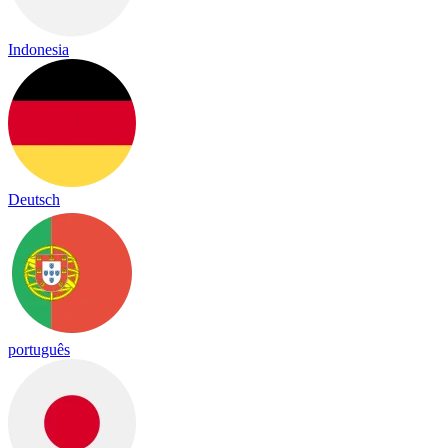
Indonesia
Deutsch
português