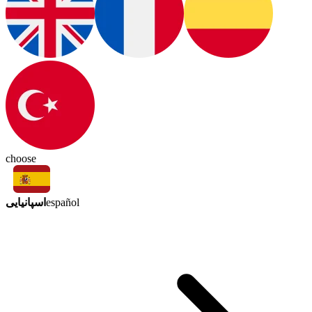
choose
اسپانیایی
español