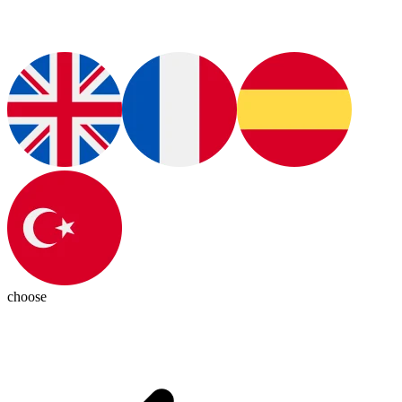
choose