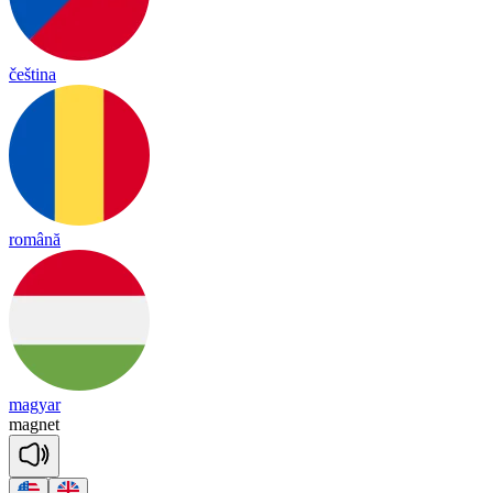
čeština
română
magyar
mag
net