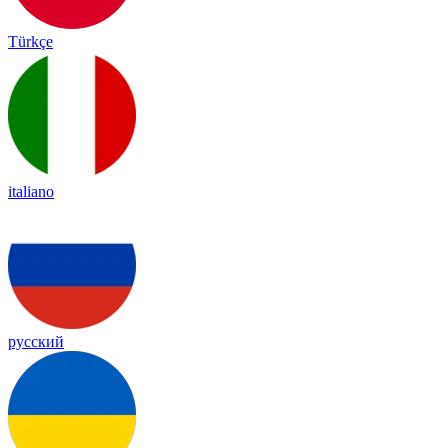
Türkçe
italiano
русский