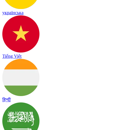
українська
Tiếng Việt
हिन्दी