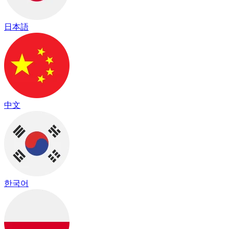
日本語
中文
한국어