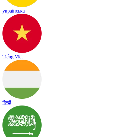
українська
Tiếng Việt
हिन्दी