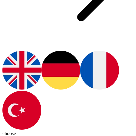
choose