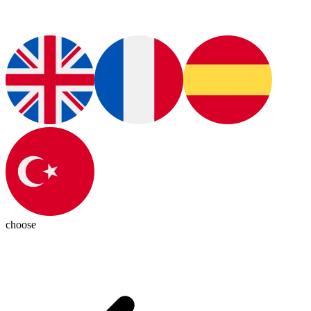
choose