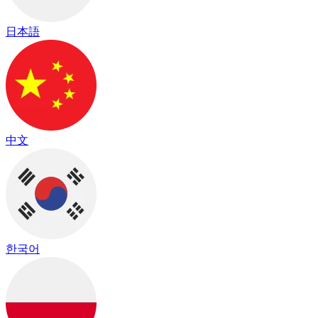
日本語
中文
한국어