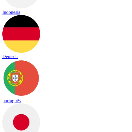
Indonesia
Deutsch
português