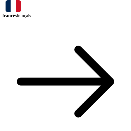
francés
français