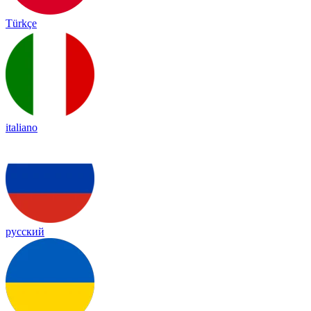
Türkçe
italiano
русский