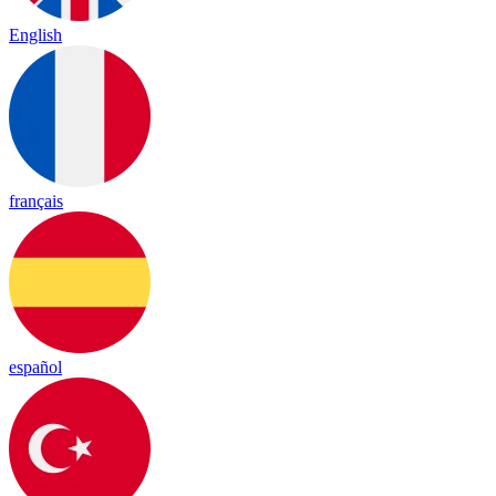
English
français
español