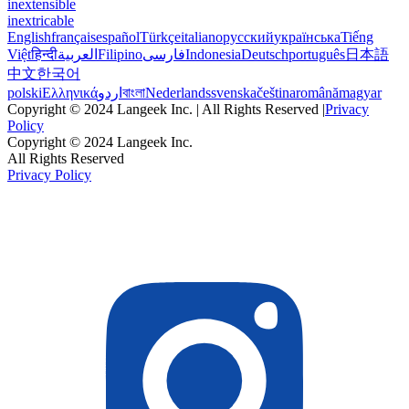
inextensible
inextricable
English
français
español
Türkçe
italiano
русский
українська
Tiếng
Việt
हिन्दी
العربية
Filipino
فارسی
Indonesia
Deutsch
português
日本語
中文
한국어
polski
Ελληνικά
اردو
বাংলা
Nederlands
svenska
čeština
română
magyar
Copyright © 2024 Langeek Inc. | All Rights Reserved |
Privacy
Policy
Copyright © 2024 Langeek Inc.
All Rights Reserved
Privacy Policy