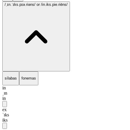
/ˌɪn.ˈɪks.pɪə.riəns/
or /in.iks.pie.riēns/
sílabas
fonemas
in
ˌɪn
in
ex
ˈɪks
iks