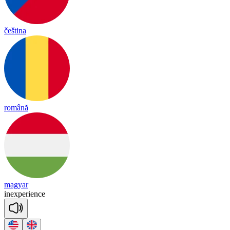
čeština
română
magyar
in
ex
pe
rience