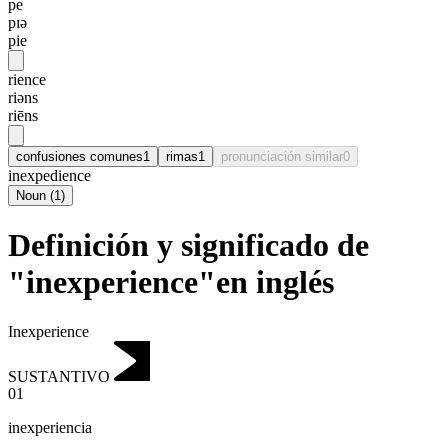
pe
pɪə
pie
rience
riəns
riēns
confusiones comunes
1
rimas
1
pronunciación similar
0
inexpedience
Noun
(
1
)
Definición y significado de
"inexperience"en inglés
Inexperience
SUSTANTIVO
01
inexperiencia