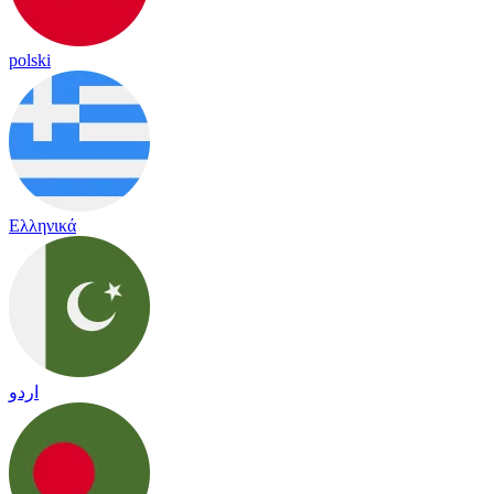
polski
Ελληνικά
اردو