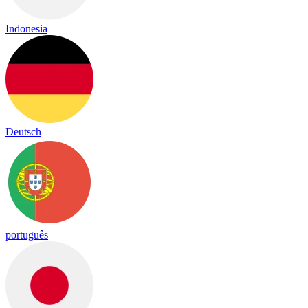
Indonesia
Deutsch
português