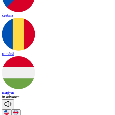
čeština
română
magyar
in
ad
vance