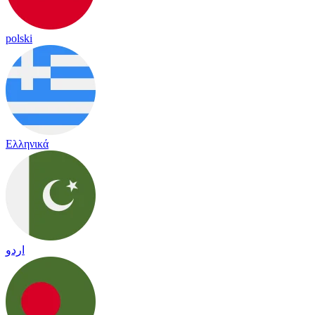
polski
Ελληνικά
اردو