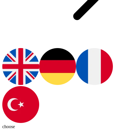
choose