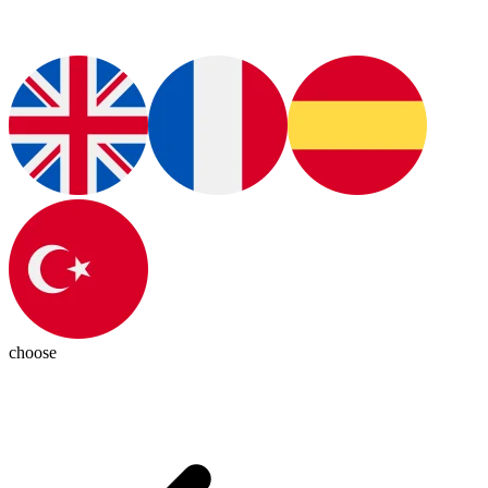
choose