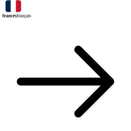
francés
français