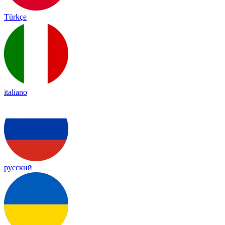
Türkçe
italiano
русский