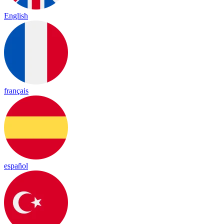
English
français
español