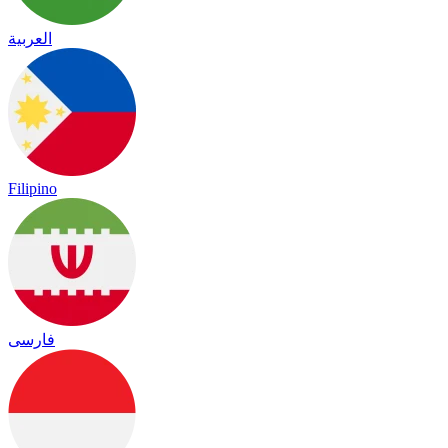
العربية
Filipino
فارسی