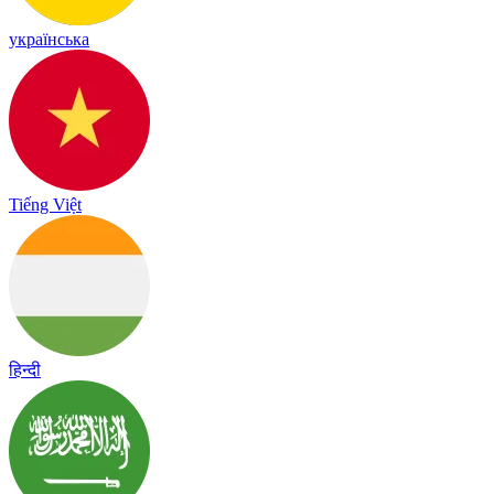
українська
Tiếng Việt
हिन्दी