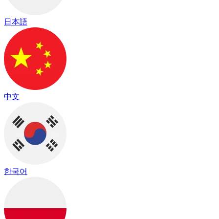
日本語
中文
한국어