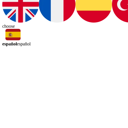
choose
español
español