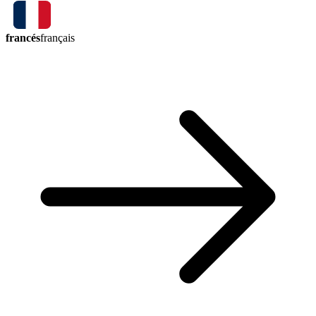
francés
français