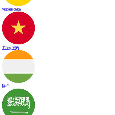
українська
Tiếng Việt
हिन्दी