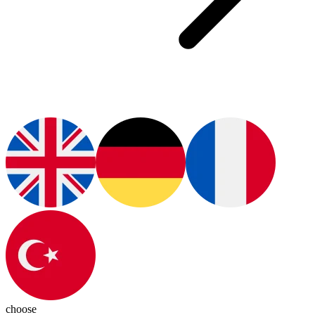
choose