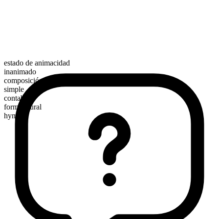
estado de animacidad
inanimado
composición morfológica
simple
contable
forma plural
hymns