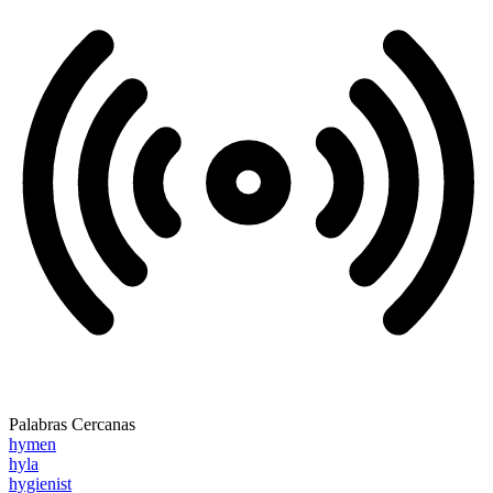
Palabras Cercanas
hymen
hyla
hygienist