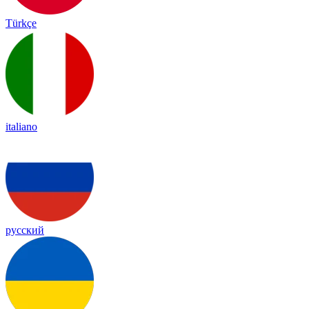
Türkçe
italiano
русский