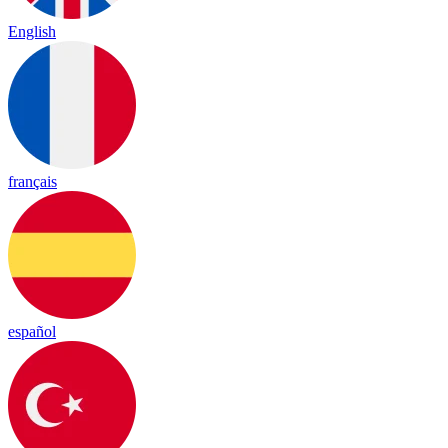
English
français
español