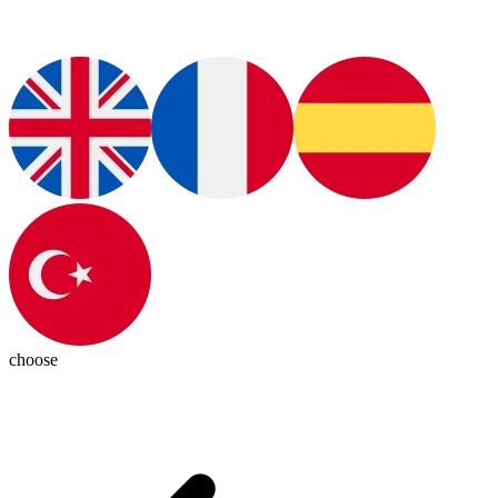
choose