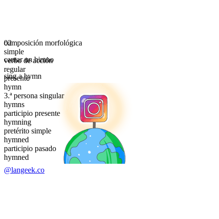
composición morfológica
02
simple
cantar un himno
verbo de acción
regular
sing a hymn
presente
hymn
3.ª persona singular
hymns
participio presente
hymning
pretérito simple
hymned
participio pasado
hymned
@langeek.co