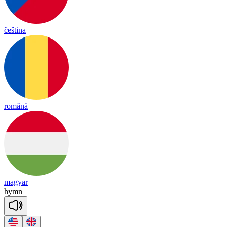
čeština
română
magyar
hymn