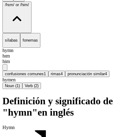
/hɪm/
or /him/
sílabas
fonemas
hymn
hɪm
him
confusiones comunes
1
rimas
4
pronunciación similar
4
hymen
Noun
(
1
)
Verb
(
2
)
Definición y significado de
"hymn"en inglés
Hymn