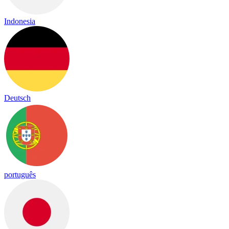
Indonesia
Deutsch
português