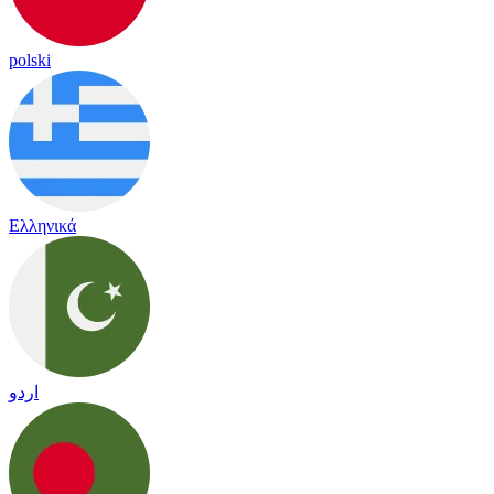
polski
Ελληνικά
اردو