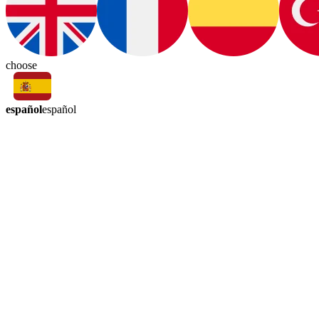
choose
español
español