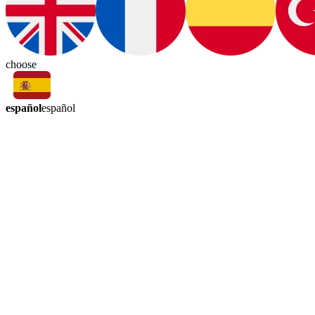
choose
español
español