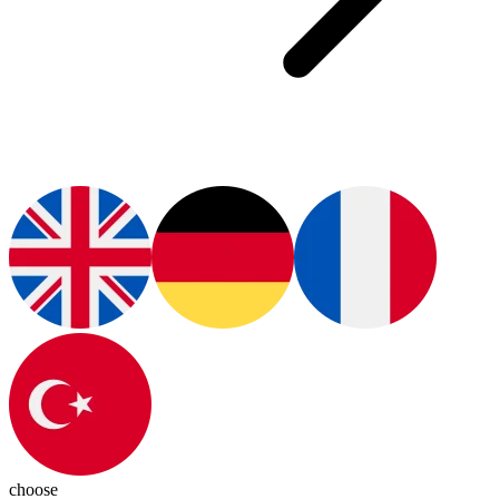
choose