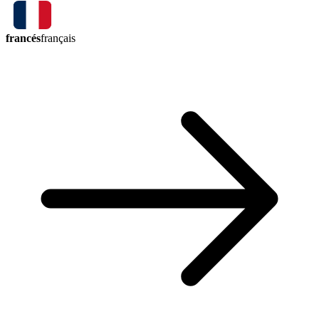
francés
français