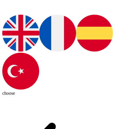
choose