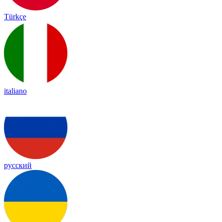
Türkçe
italiano
русский