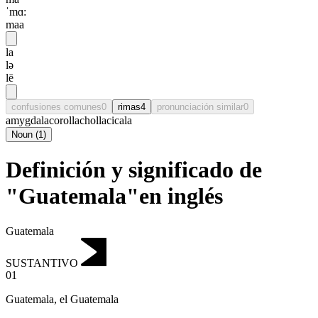
ˈmɑ:
maa
la
lə
lē
confusiones comunes
0
rimas
4
pronunciación similar
0
amygdala
corolla
cholla
cicala
Noun
(
1
)
Definición y significado de
"Guatemala"en inglés
Guatemala
SUSTANTIVO
01
Guatemala
,
el Guatemala