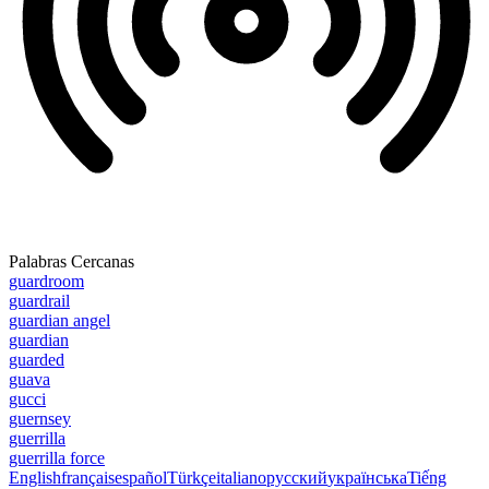
Palabras Cercanas
guardroom
guardrail
guardian angel
guardian
guarded
guava
gucci
guernsey
guerrilla
guerrilla force
English
français
español
Türkçe
italiano
русский
українська
Tiếng