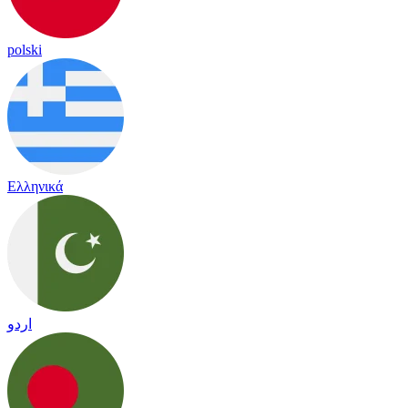
polski
Ελληνικά
اردو