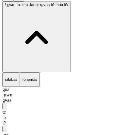
/ˌgwɑ:.tə.ˈmɑ:.lə/
or /gvaa.tē.maa.lē/
sílabas
fonemas
gua
ˌgwɑ:
gvaa
te
tə
tē
ma