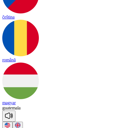
čeština
română
magyar
gua
te
ma
la