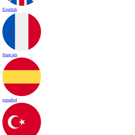
English
français
español