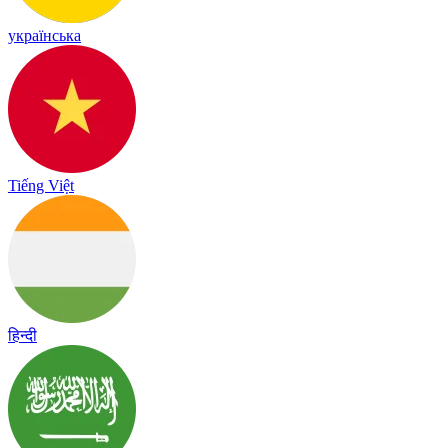
українська
Tiếng Việt
हिन्दी