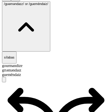
/gʊəməndaɪz/
or /guemēndaiz/
sílabas
gourmandize
gʊəməndaɪz
guemēndaiz