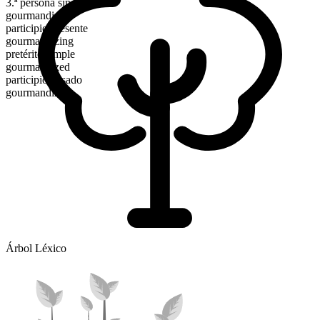
3.ª persona singular
gourmandizes
participio presente
gourmandizing
pretérito simple
gourmandized
participio pasado
gourmandized
Árbol Léxico