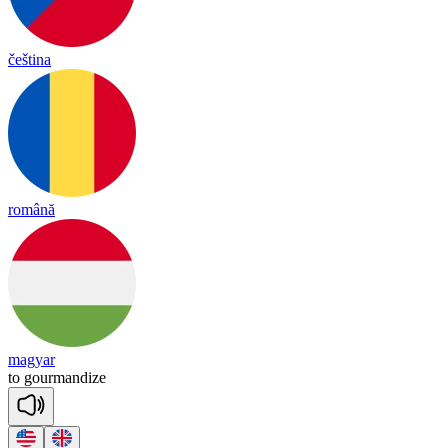
čeština
română
magyar
to
gourmandize