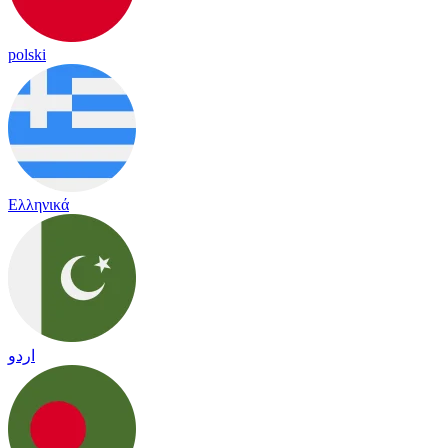
polski
Ελληνικά
اردو