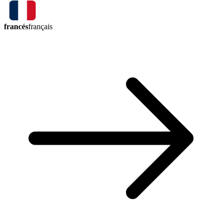
francés
français