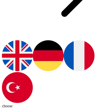
choose