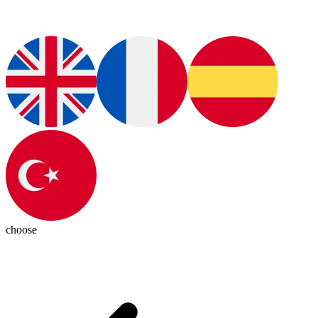
choose