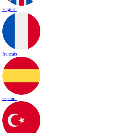
English
français
español