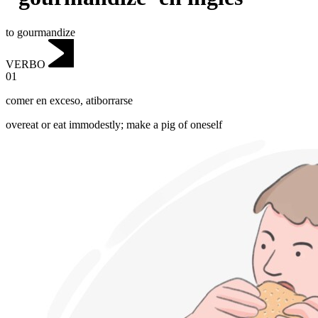
to gourmandize
VERBO
01
comer en exceso
,
atiborrarse
overeat or eat immodestly; make a pig of oneself