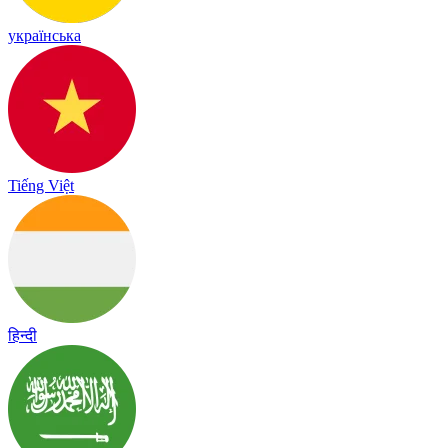
українська
Tiếng Việt
हिन्दी