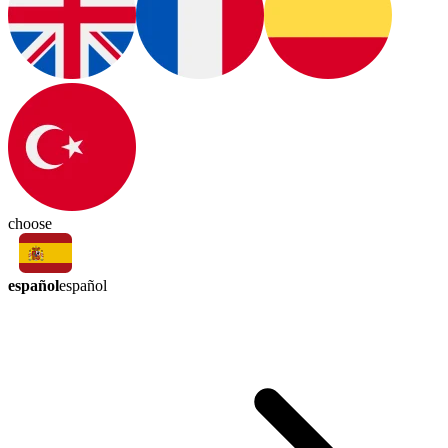
choose
español
español