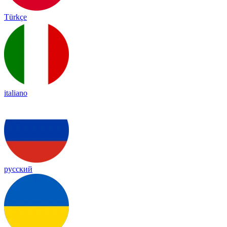
Türkçe
italiano
русский