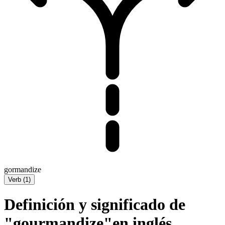
gormandize
Verb
(
1
)
Definición y significado de
"gourmandize"en inglés