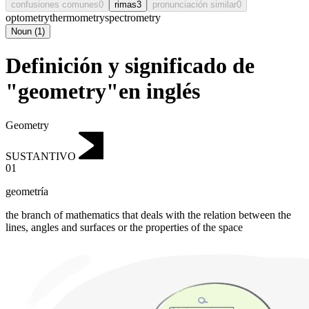
confusiones comunes
0
rimas
3
pronunciación similar
0
optometry
thermometry
spectrometry
Noun
(
1
)
Definición y significado de
"geometry"en inglés
Geometry
SUSTANTIVO
01
geometría
the branch of mathematics that deals with the relation between the
lines, angles and surfaces or the properties of the space