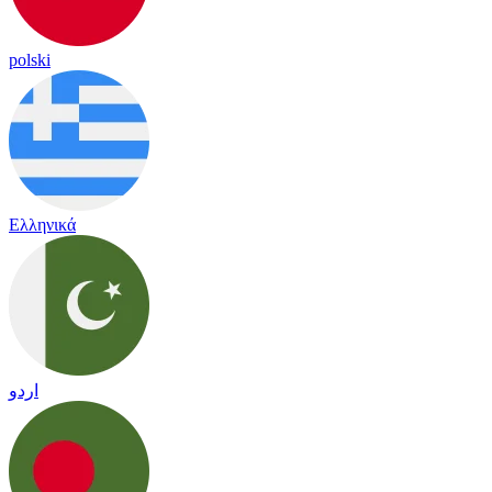
polski
Ελληνικά
اردو