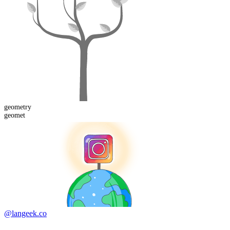
geomet
ry
geomet
@langeek.co