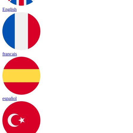
English
français
español