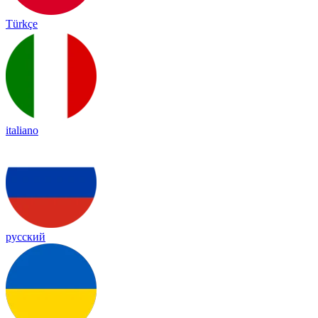
Türkçe
italiano
русский