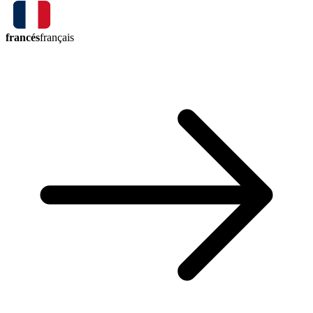
francés
français