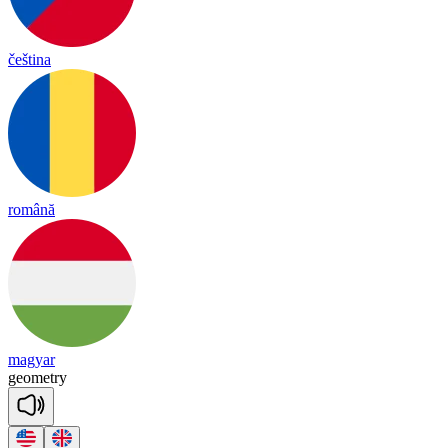
čeština
română
magyar
geo
met
ry