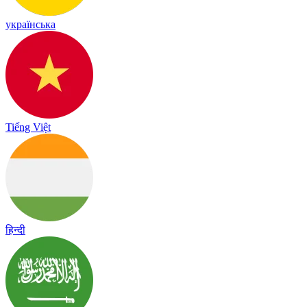
українська
Tiếng Việt
हिन्दी