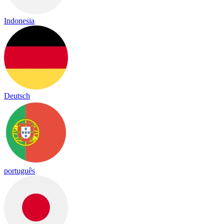
Indonesia
Deutsch
português