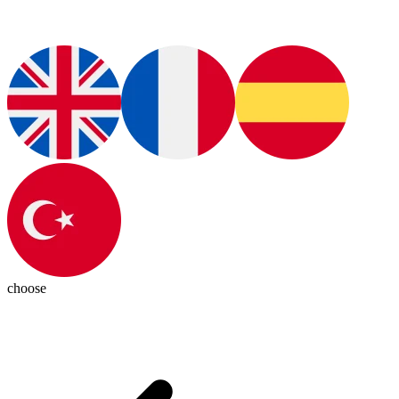
choose