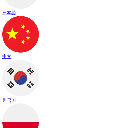
日本語
中文
한국어