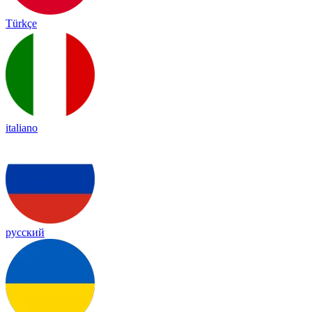
Türkçe
italiano
русский