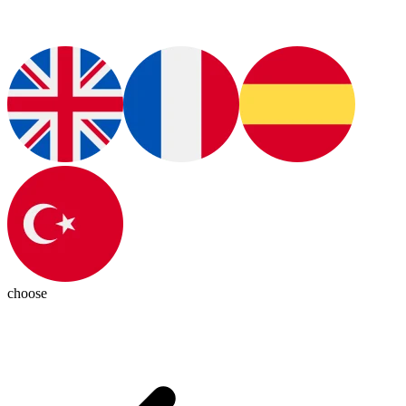
choose