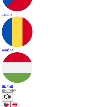
čeština
română
magyar
geo
met
ry