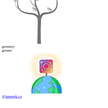
geomet
ry
geomet
@langeek.co