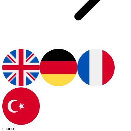
choose