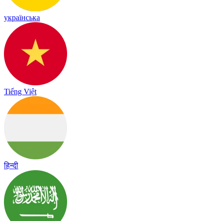
українська
Tiếng Việt
हिन्दी