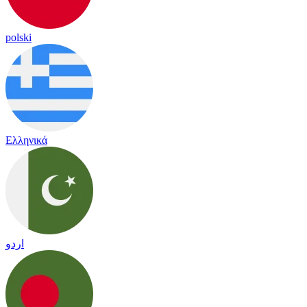
polski
Ελληνικά
اردو