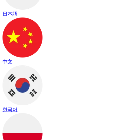
日本語
中文
한국어