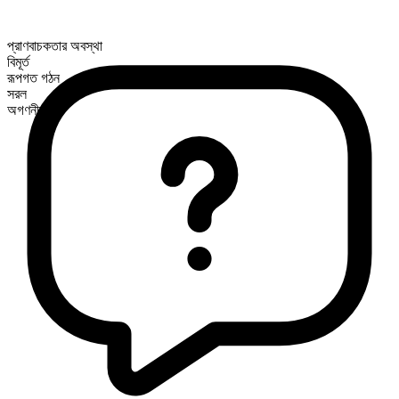
প্রাণবাচকতার অবস্থা
বিমূর্ত
রূপগত গঠন
সরল
অগণনীয়