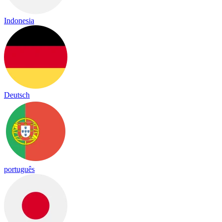
Indonesia
Deutsch
português