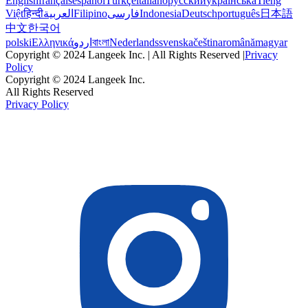
English
français
español
Türkçe
italiano
русский
українська
Tiếng
Việt
हिन्दी
العربية
Filipino
فارسی
Indonesia
Deutsch
português
日本語
中文
한국어
polski
Ελληνικά
اردو
বাংলা
Nederlands
svenska
čeština
română
magyar
Copyright © 2024 Langeek Inc. | All Rights Reserved |
Privacy
Policy
Copyright © 2024 Langeek Inc.
All Rights Reserved
Privacy Policy