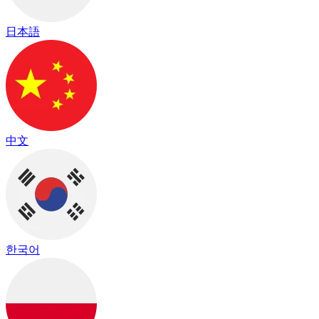
日本語
中文
한국어