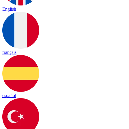
English
français
español