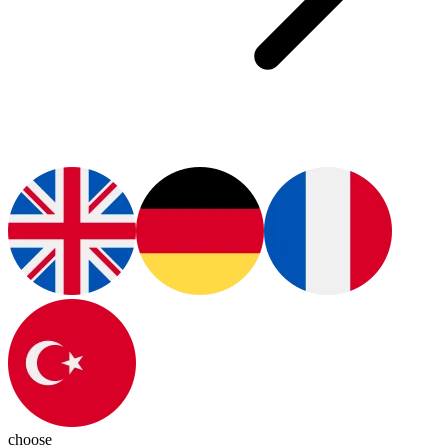
choose