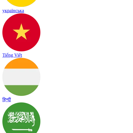
українська
Tiếng Việt
हिन्दी