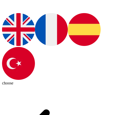
choose