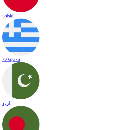
polski
Ελληνικά
اردو