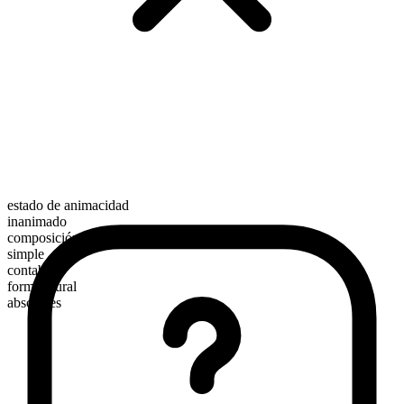
estado de animacidad
inanimado
composición morfológica
simple
contable
forma plural
abscesses