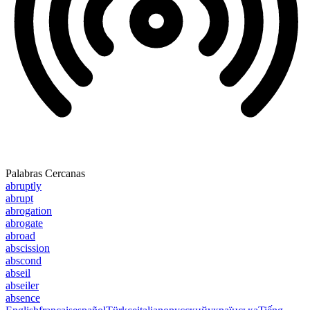
Palabras Cercanas
abruptly
abrupt
abrogation
abrogate
abroad
abscission
abscond
abseil
abseiler
absence