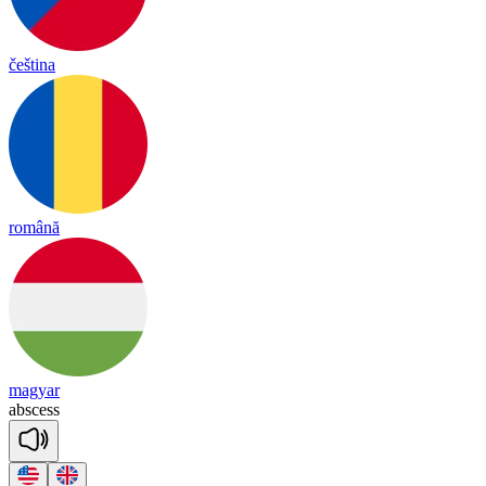
čeština
română
magyar
ab
scess