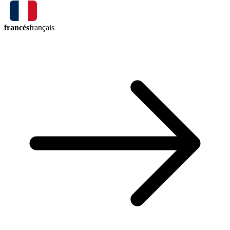
francés
français