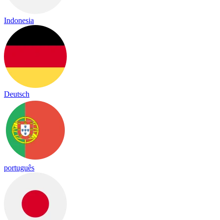
Indonesia
Deutsch
português