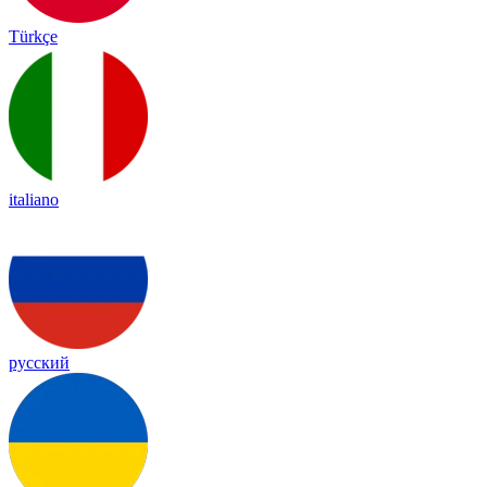
Türkçe
italiano
русский