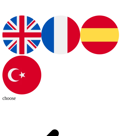
choose