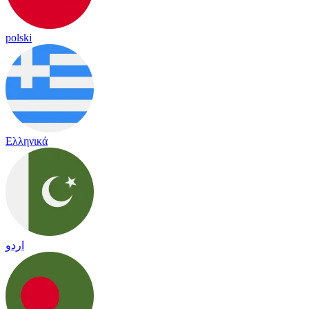
polski
Ελληνικά
اردو