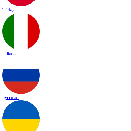
Türkçe
italiano
русский