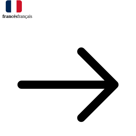
francés
français