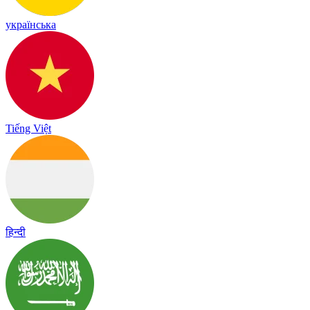
українська
Tiếng Việt
हिन्दी