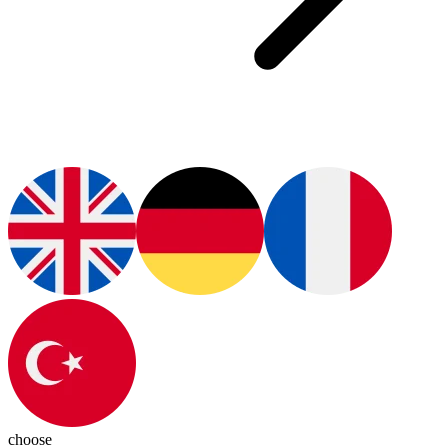
choose