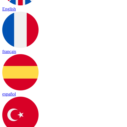
English
français
español