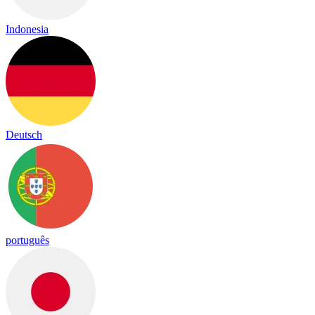
Indonesia
Deutsch
português