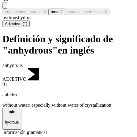
confusiones comunes
0
rimas
2
pronunciación similar
0
hydrous
hydrus
Adjective
(
1
)
Definición y significado de
"anhydrous"en inglés
anhydrous
ADJETIVO
01
anhidro
without water; especially without water of crystallization
hydrous
información gramatical