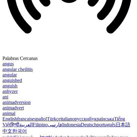
Palabras Cercanas
angus
angular cheilitis
angular
anguished
anguish
anhyzer
ani
animadversion
animadvert
animal
English
français
español
Türkçe
italiano
русский
українська
Tiếng
Việt
हिन्दी
العربية
Filipino
فارسی
Indonesia
Deutsch
português
日本語
中文
한국어