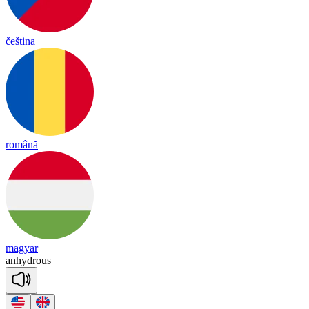
čeština
română
magyar
an
hyd
rous