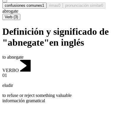
confusiones comunes
1
rimas
0
pronunciación similar
0
abrogate
Verb
(
3
)
Definición y significado de
"abnegate"en inglés
to abnegate
VERBO
01
eludir
to refuse or reject something valuable
información gramatical