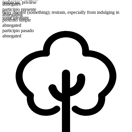
renunciar
,
privarse
abnegates
participio presente
deny oneself (something); restrain, especially from indulging in
abnegating
some pleasure
pretérito simple
abnegated
participio pasado
abnegated