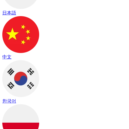
日本語
中文
한국어