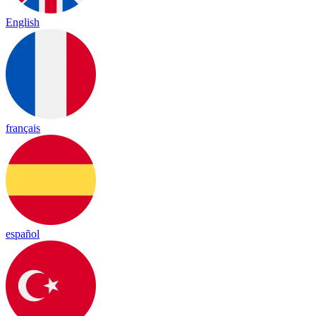
English
français
español