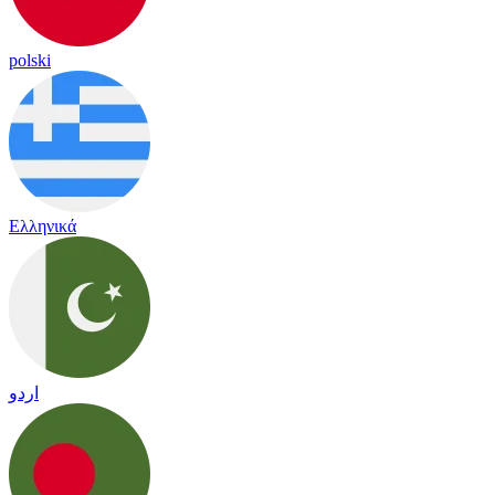
polski
Ελληνικά
اردو