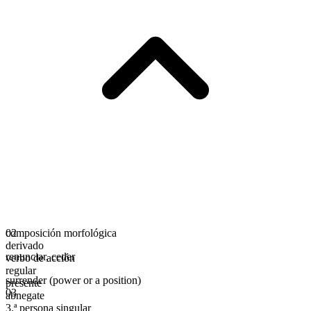
composición morfológica
02
derivado
renunciar
,
ceder
verbo de acción
regular
surrender (power or a position)
presente
03
abnegate
3.ª persona singular