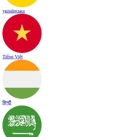
українська
Tiếng Việt
हिन्दी