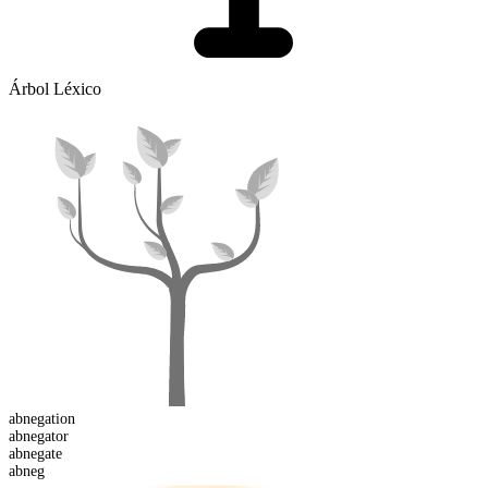
Árbol Léxico
abnegation
abnegator
abneg
ate
abneg