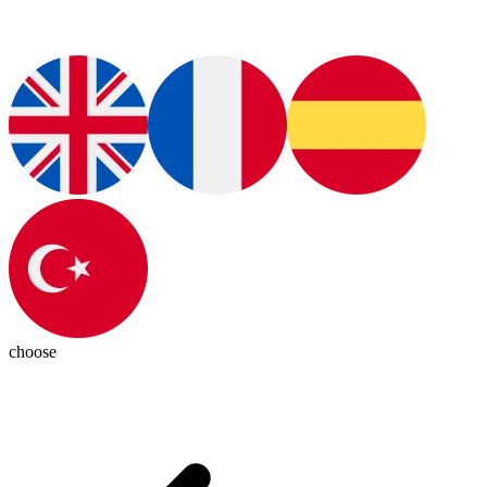
choose