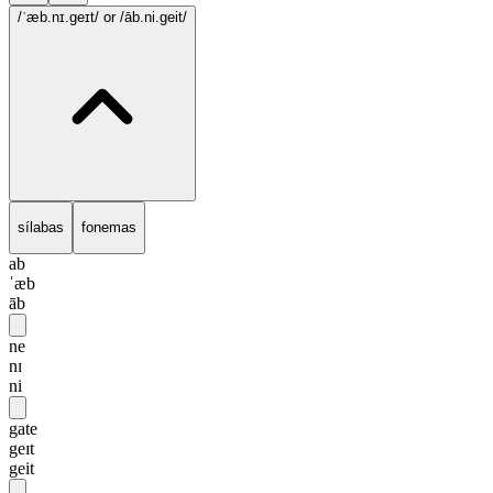
/ˈæb.nɪ.geɪt/
or /āb.ni.geit/
sílabas
fonemas
ab
ˈæb
āb
ne
nɪ
ni
gate
geɪt
geit