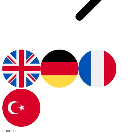
choose