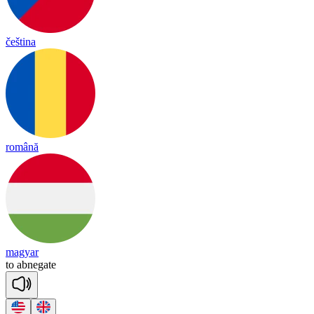
čeština
română
magyar
to
ab
ne
gate