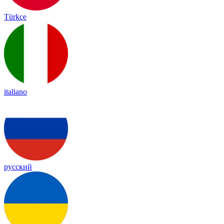
Türkçe
italiano
русский