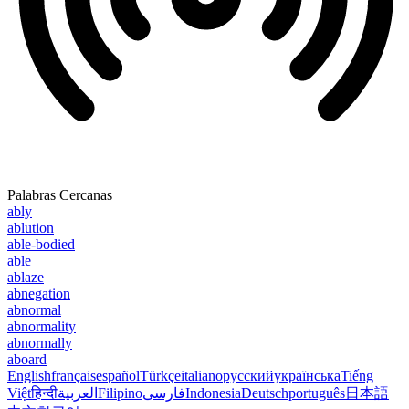
Palabras Cercanas
ably
ablution
able-bodied
able
ablaze
abnegation
abnormal
abnormality
abnormally
aboard
English
français
español
Türkçe
italiano
русский
українська
Tiếng
Việt
हिन्दी
العربية
Filipino
فارسی
Indonesia
Deutsch
português
日本語