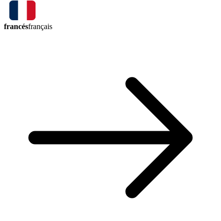
francés
français