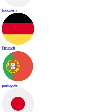
Indonesia
Deutsch
português