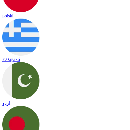
polski
Ελληνικά
اردو