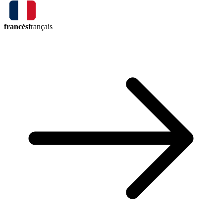
francés
français