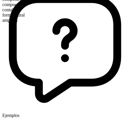
compuesto
contable
forma plural
amperes
Ejemplos