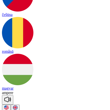
čeština
română
magyar
am
pere