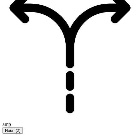
amp
Noun
(
2
)