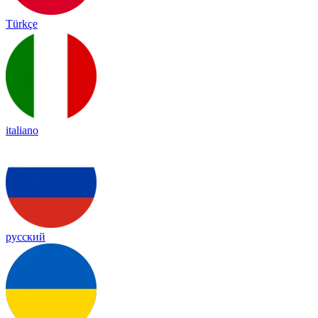
Türkçe
italiano
русский