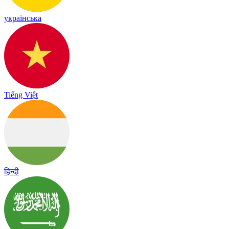
українська
Tiếng Việt
हिन्दी