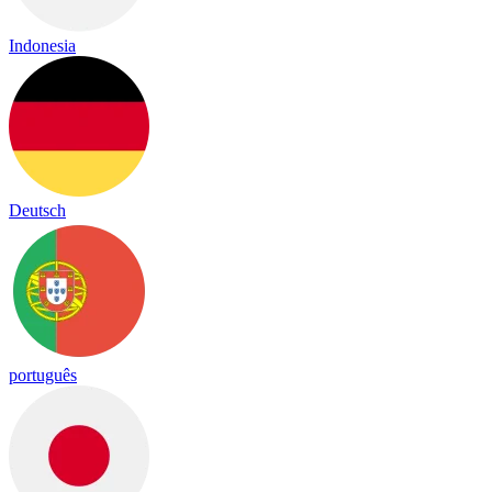
Indonesia
Deutsch
português