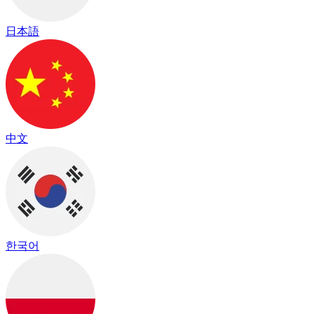
日本語
中文
한국어