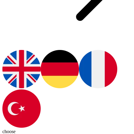
choose