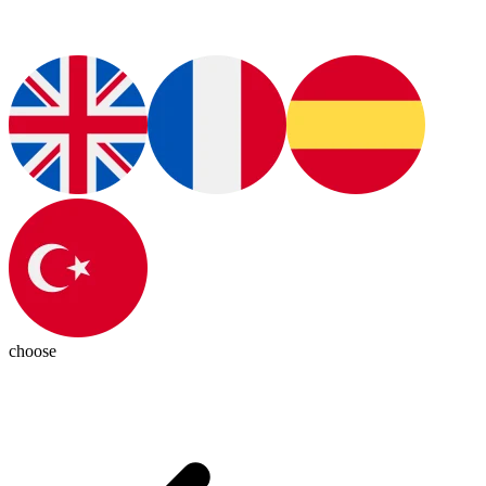
choose