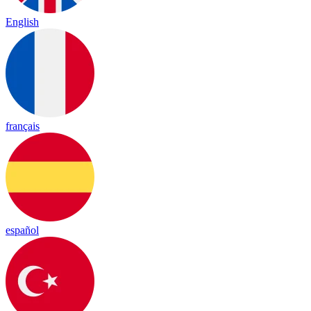
English
français
español