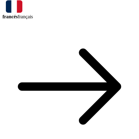
francés
français