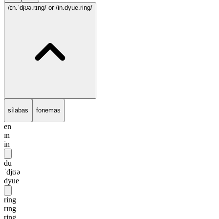
/ɪn.ˈdjʊə.rɪng/
or /in.dyue.ring/
sílabas
fonemas
en
ɪn
in
du
ˈdjʊə
dyue
ring
rɪng
ring