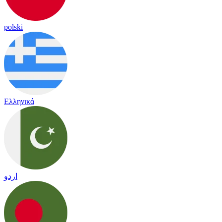
polski
Ελληνικά
اردو