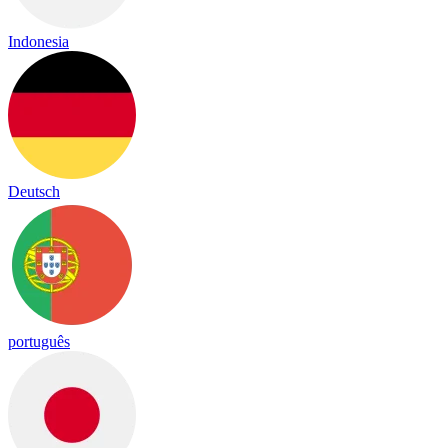
Indonesia
Deutsch
português