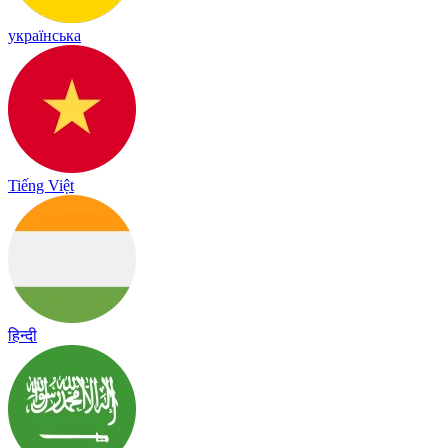
українська
Tiếng Việt
हिन्दी