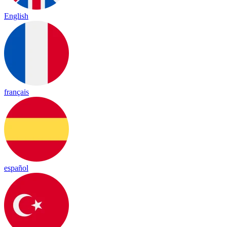
English
français
español