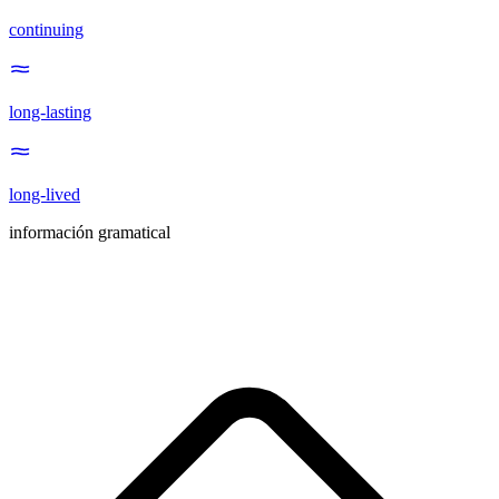
continuing
long-lasting
long-lived
información gramatical