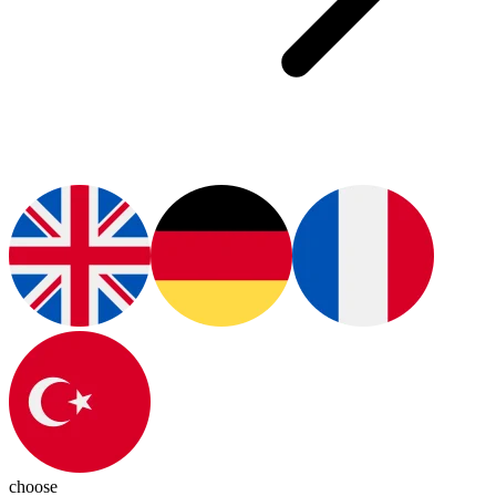
choose