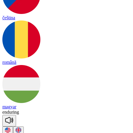
čeština
română
magyar
en
du
ring