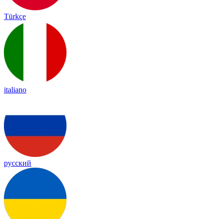
Türkçe
italiano
русский