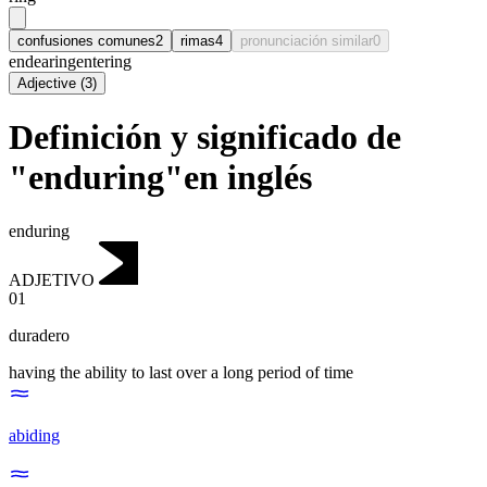
confusiones comunes
2
rimas
4
pronunciación similar
0
endearing
entering
Adjective
(
3
)
Definición y significado de
"enduring"en inglés
enduring
ADJETIVO
01
duradero
having the ability to last over a long period of time
abiding