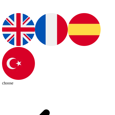
choose