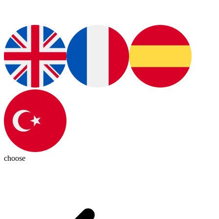
choose