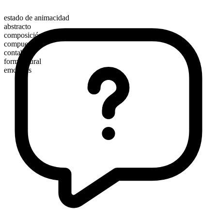
estado de animacidad
abstracto
composición morfológica
compuesto
contable
forma plural
emotions