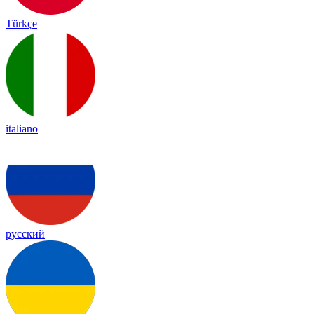
Türkçe
italiano
русский