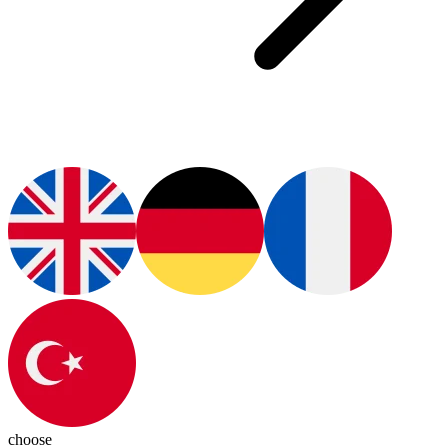
choose