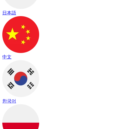
日本語
中文
한국어