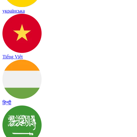
українська
Tiếng Việt
हिन्दी