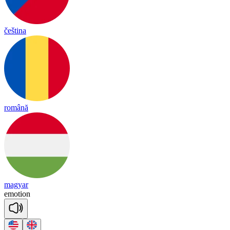
čeština
română
magyar
e
mo
tion