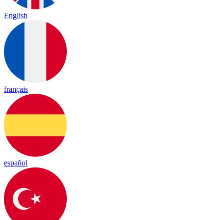
English
français
español