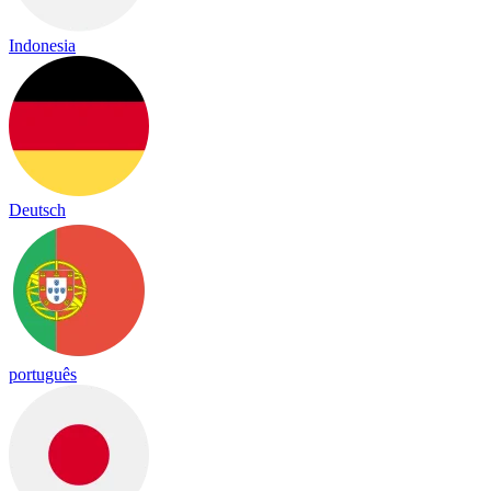
Indonesia
Deutsch
português