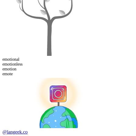
emotion
al
emotion
less
emotion
emote
@langeek.co