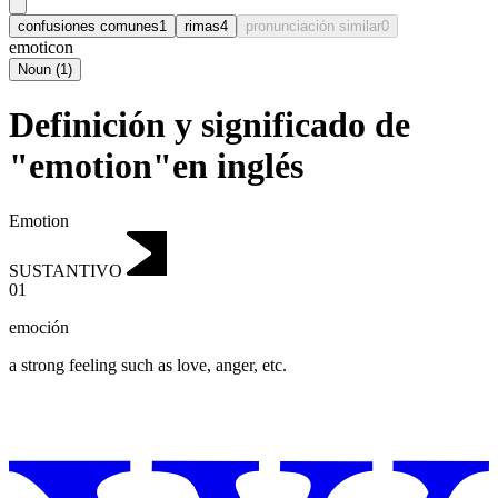
confusiones comunes
1
rimas
4
pronunciación similar
0
emoticon
Noun
(
1
)
Definición y significado de
"emotion"en inglés
Emotion
SUSTANTIVO
01
emoción
a strong feeling such as love, anger, etc.