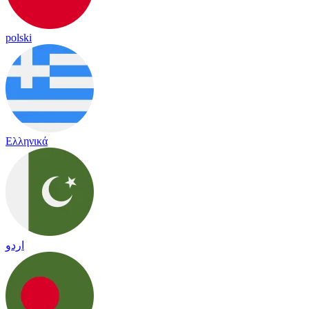
polski
Ελληνικά
اردو