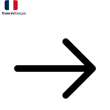
francés
français