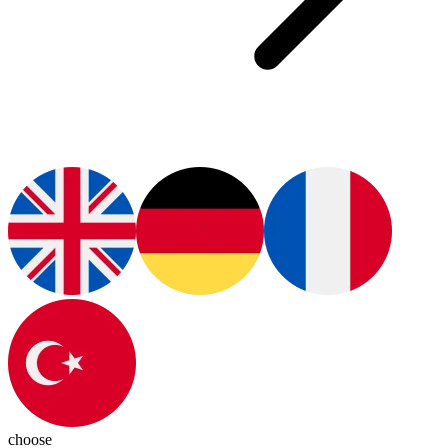
choose