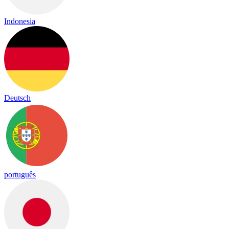
Indonesia
Deutsch
português