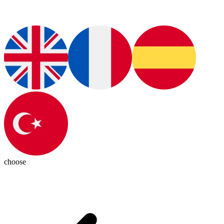
choose