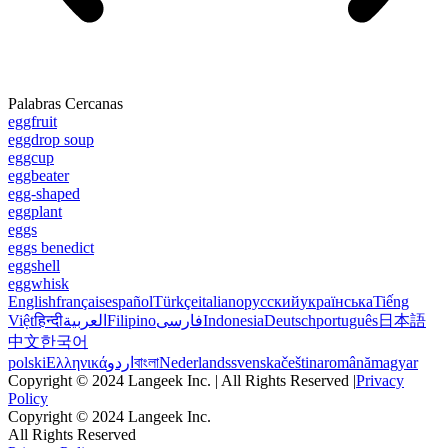
Palabras Cercanas
eggfruit
eggdrop soup
eggcup
eggbeater
egg-shaped
eggplant
eggs
eggs benedict
eggshell
eggwhisk
English
français
español
Türkçe
italiano
русский
українська
Tiếng
Việt
हिन्दी
العربية
Filipino
فارسی
Indonesia
Deutsch
português
日本語
中文
한국어
polski
Ελληνικά
اردو
বাংলা
Nederlands
svenska
čeština
română
magyar
Copyright © 2024 Langeek Inc. | All Rights Reserved |
Privacy
Policy
Copyright © 2024 Langeek Inc.
All Rights Reserved