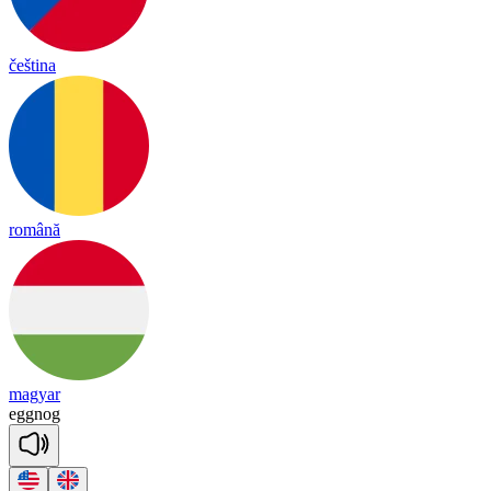
čeština
română
magyar
egg
nog