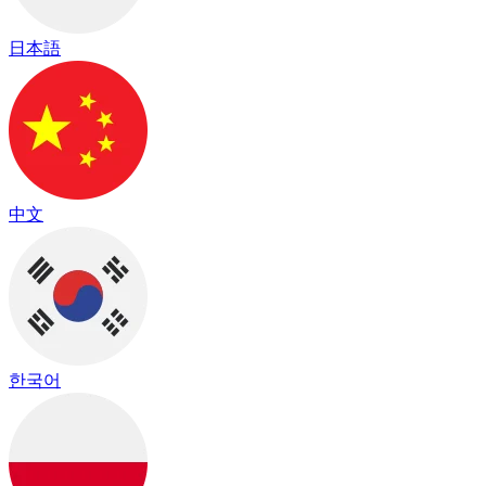
日本語
中文
한국어