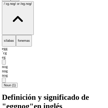
/ˈɛg.nɒg/
or /eg.nog/
sílabas
fonemas
egg
ˈɛg
eg
nog
nɒg
nog
Noun
(
1
)
Definición y significado de
"eggnog"en inglés