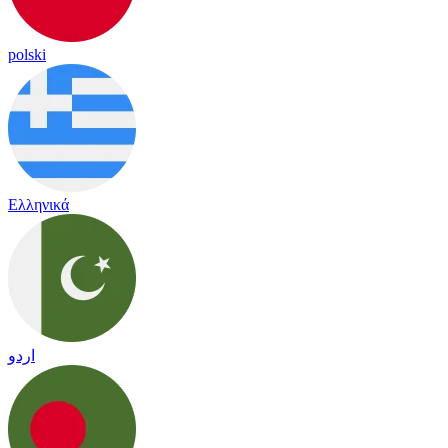
polski
Ελληνικά
اردو