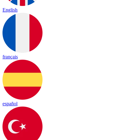
English
français
español