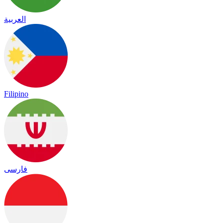
العربية
Filipino
فارسی