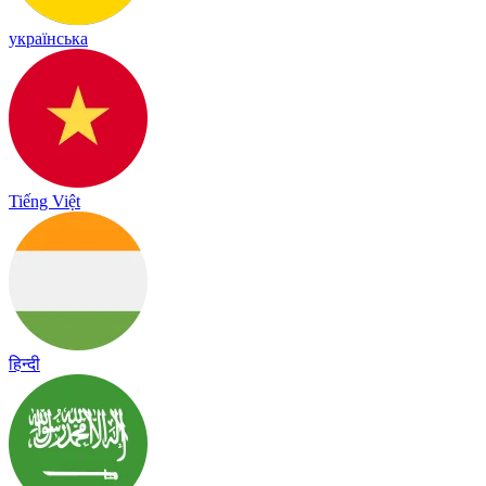
українська
Tiếng Việt
हिन्दी