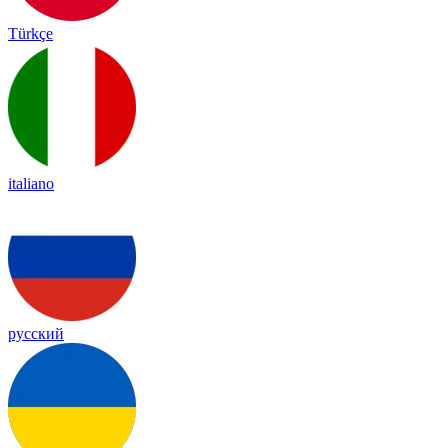
Türkçe
italiano
русский