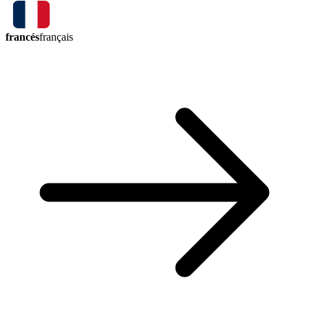
francés
français