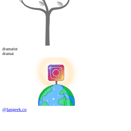
dramat
ist
dramat
@langeek.co