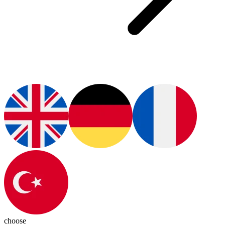
choose