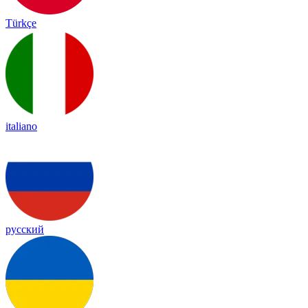
Türkçe
italiano
русский