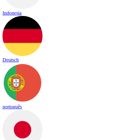
Indonesia
Deutsch
português