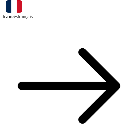
francés
français