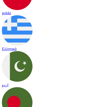
polski
Ελληνικά
اردو