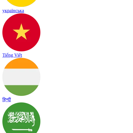
українська
Tiếng Việt
हिन्दी