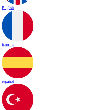
English
français
español