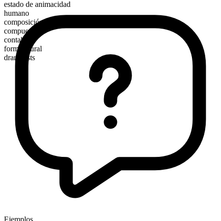
estado de animacidad
humano
composición morfológica
compuesto
contable
forma plural
dramatists
Ejemplos