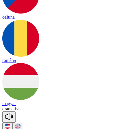
čeština
română
magyar
dra
ma
tist