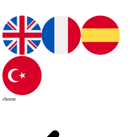
choose