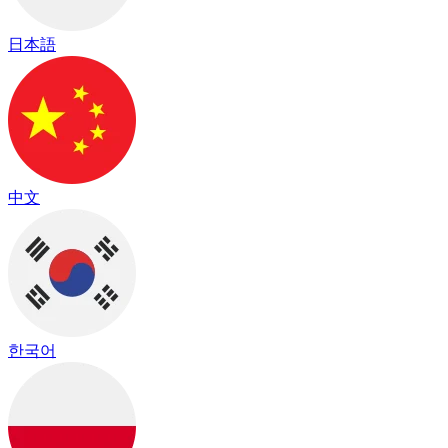
日本語
中文
한국어