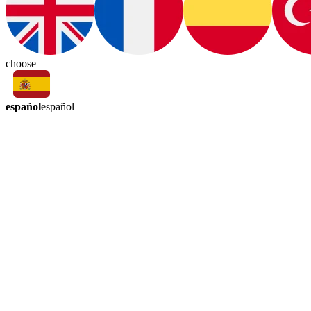
choose
español
español