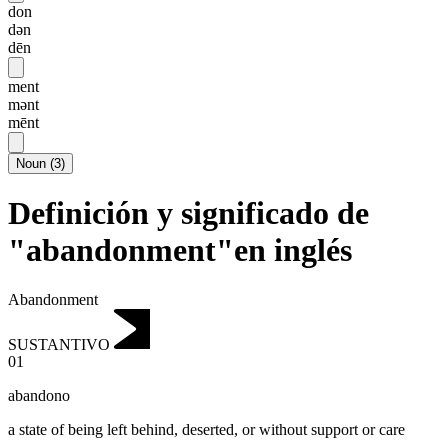
don
dən
dēn
ment
mənt
mēnt
Noun
(
3
)
Definición y significado de
"abandonment"en inglés
Abandonment
SUSTANTIVO
01
abandono
a state of being left behind, deserted, or without support or care