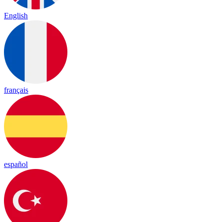
English
français
español