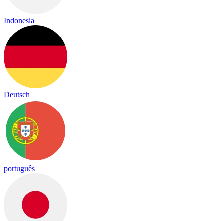
Indonesia
Deutsch
português