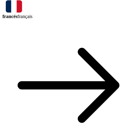
francés
français