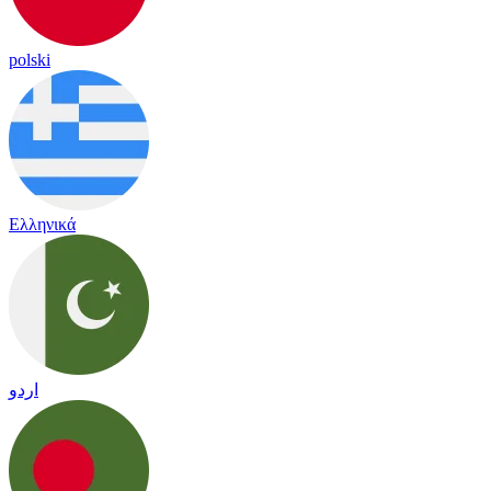
polski
Ελληνικά
اردو