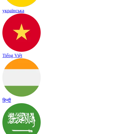
українська
Tiếng Việt
हिन्दी