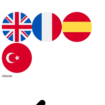
choose