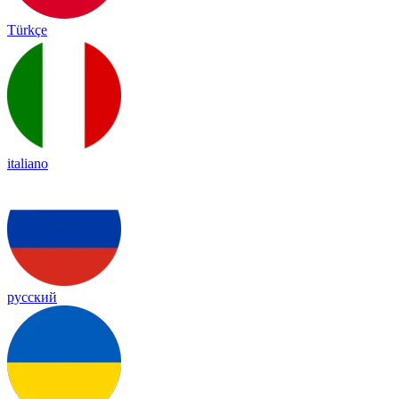
Türkçe
italiano
русский