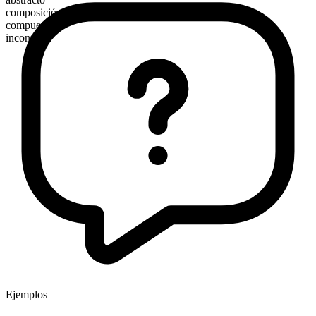
composición morfológica
compuesto
incontable
Ejemplos