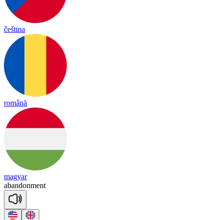
čeština
română
magyar
a
ban
don
ment