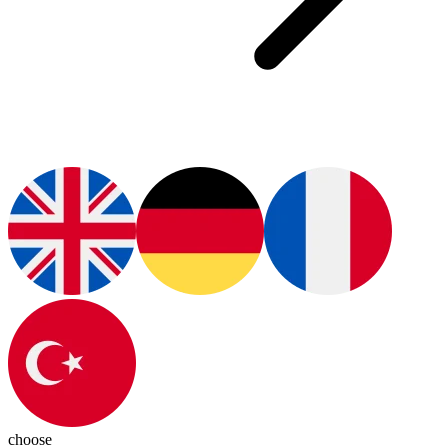
choose