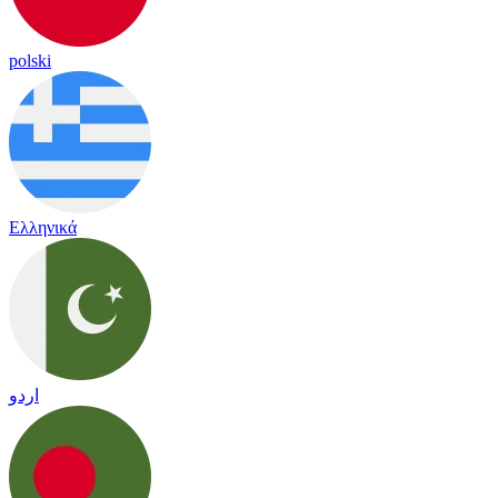
polski
Ελληνικά
اردو