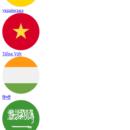
українська
Tiếng Việt
हिन्दी