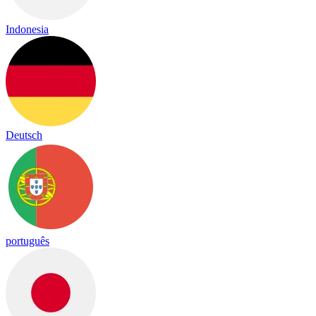
Indonesia
Deutsch
português