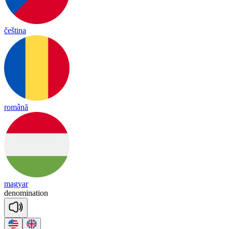
čeština
română
magyar
de
no
mi
na
tion