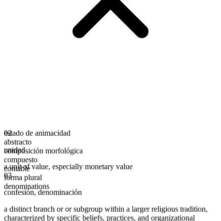
estado de animacidad
02
abstracto
unidad
composición morfológica
compuesto
a unit of value, especially monetary value
contable
03
forma plural
denominations
confesión
,
denominación
a distinct branch or or subgroup within a larger religious tradition,
characterized by specific beliefs, practices, and organizational