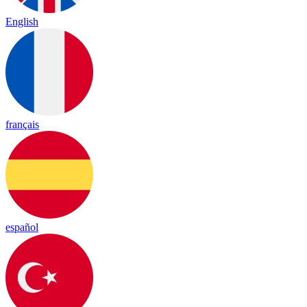
English
français
español