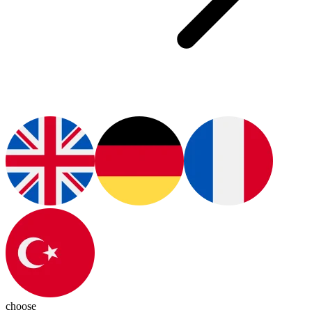
choose