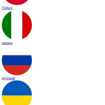
Türkçe
italiano
русский