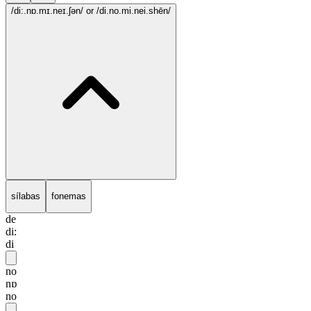
/di:.nɒ.mɪ.neɪ.ʃən/
or /di.no.mi.nei.shēn/
sílabas
fonemas
de
di:
di
no
nɒ
no