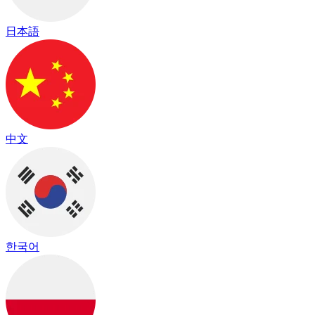
日本語
中文
한국어