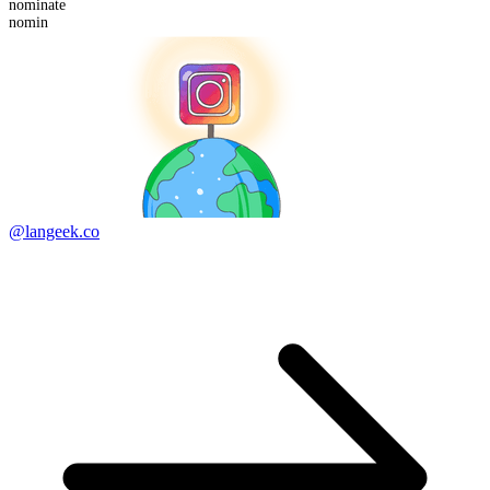
nomin
ate
nomin
@langeek.co