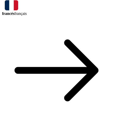
francés
français