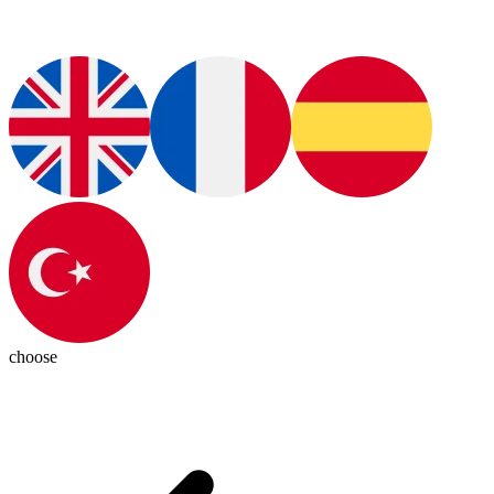
choose