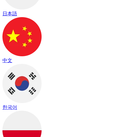
日本語
中文
한국어