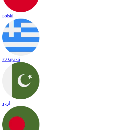
polski
Ελληνικά
اردو