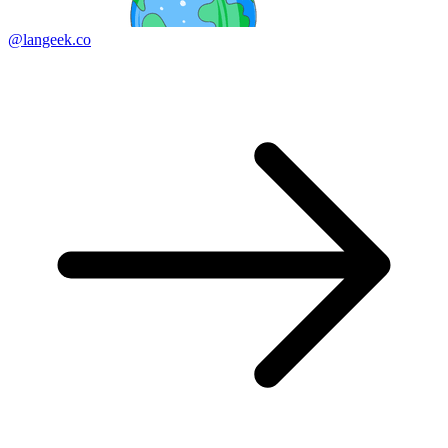
@langeek.co