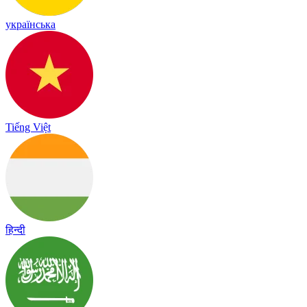
українська
Tiếng Việt
हिन्दी