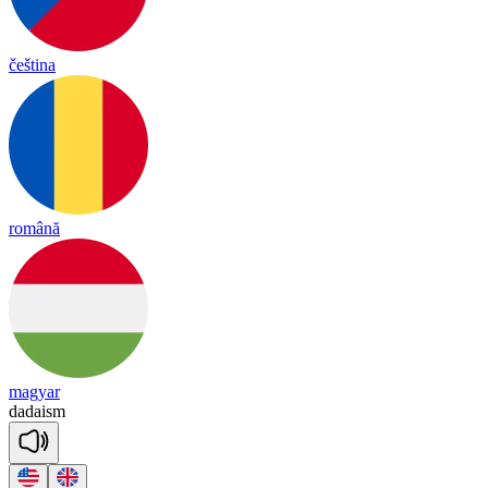
čeština
română
magyar
da
dai
sm