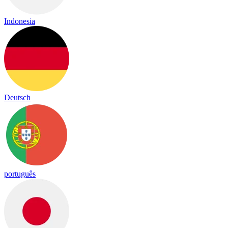
Indonesia
Deutsch
português