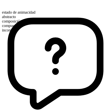
estado de animacidad
abstracto
composición morfológica
compuesto
incontable