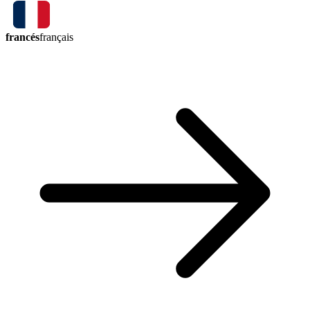
francés
français