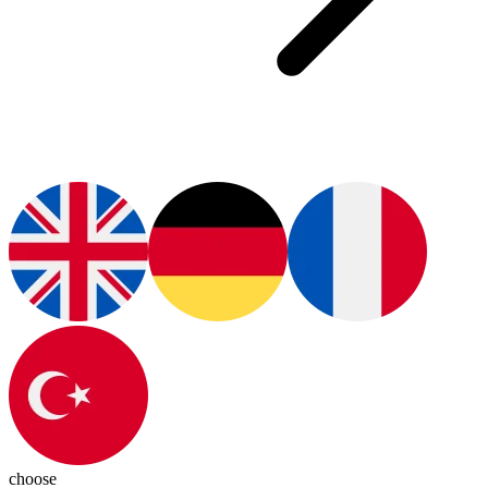
choose