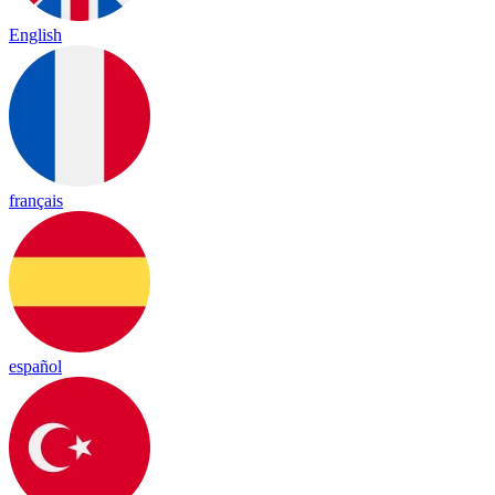
English
français
español