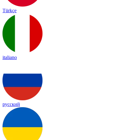
Türkçe
italiano
русский