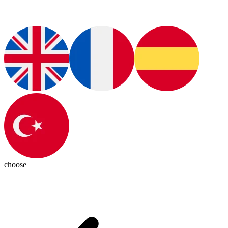
choose