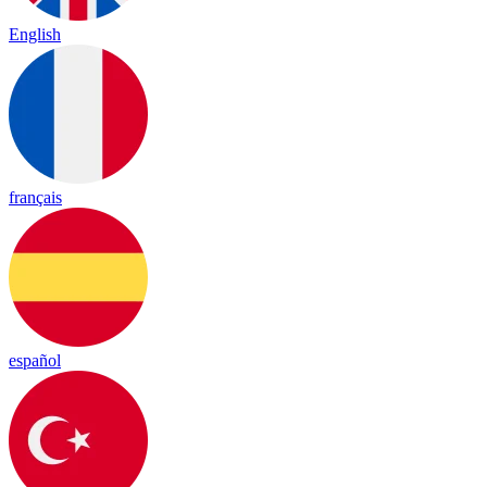
English
français
español