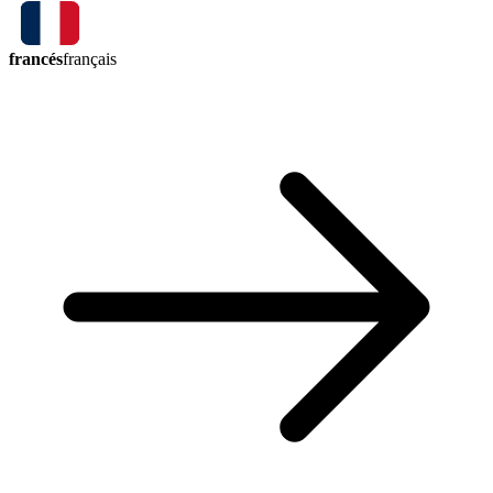
francés
français