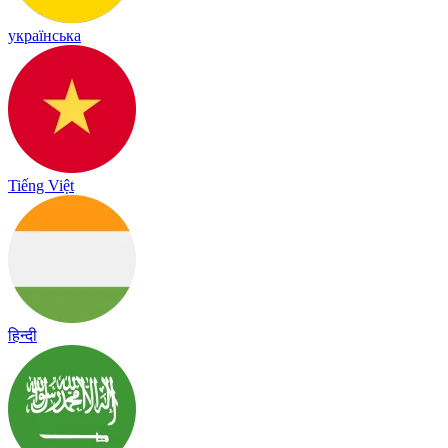
українська
Tiếng Việt
हिन्दी