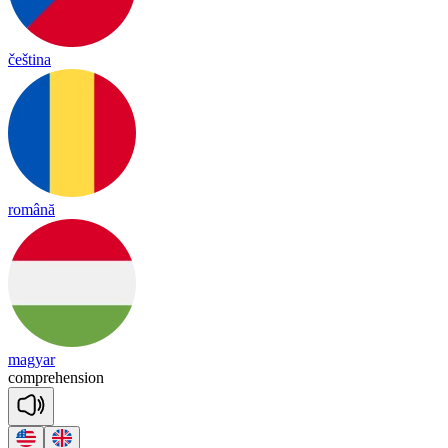
čeština
română
magyar
comp
re
hen
sion