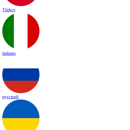
Türkçe
italiano
русский