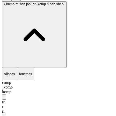
/ˌkɒmp.rɪ.ˈhɛn.ʃən/
or /komp.ri.hen.shēn/
sílabas
fonemas
comp
ˌkɒmp
komp
re
rɪ
ri