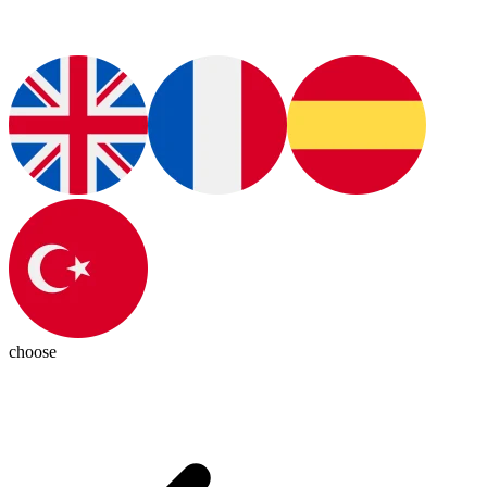
choose