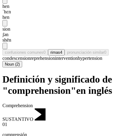
hen
ˈhɛn
hen
sion
ʃən
shēn
confusiones comunes
0
rimas
4
pronunciación similar
0
condescension
reprehension
intervention
hypertension
Noun
(
2
)
Definición y significado de
"comprehension"en inglés
Comprehension
SUSTANTIVO
01
comprensión