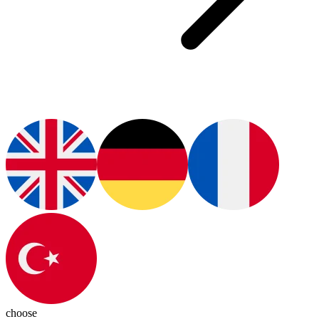
choose