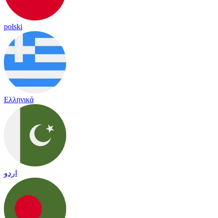
polski
Ελληνικά
اردو