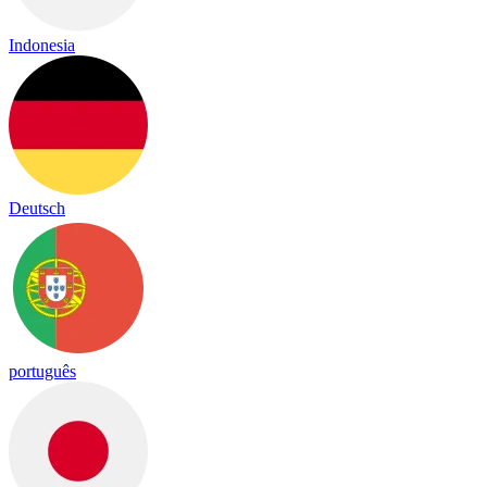
Indonesia
Deutsch
português