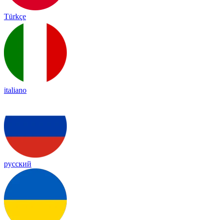
Türkçe
italiano
русский