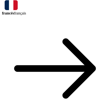
francés
français