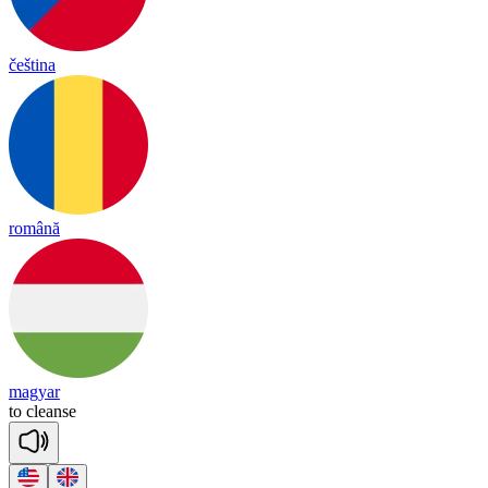
čeština
română
magyar
to
cleanse