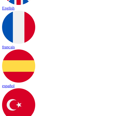
English
français
español