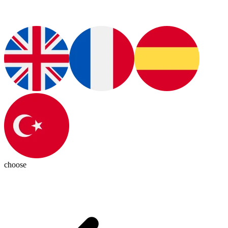
choose