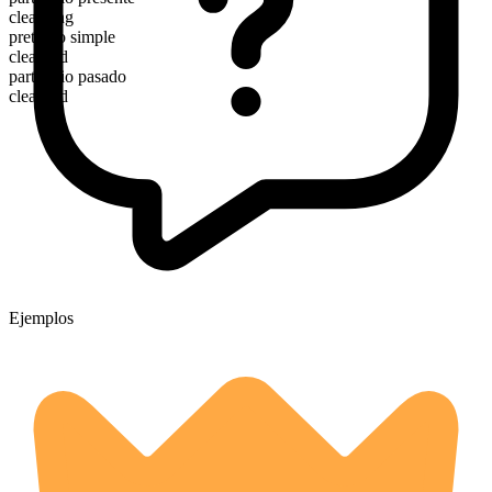
cleansing
pretérito simple
cleansed
participio pasado
cleansed
Ejemplos