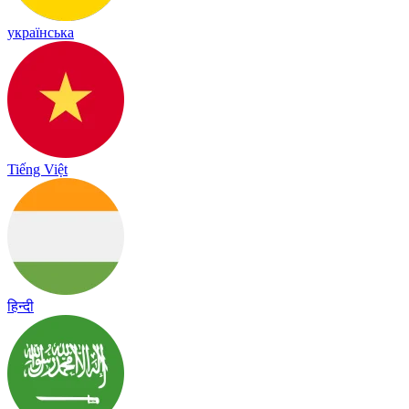
українська
Tiếng Việt
हिन्दी