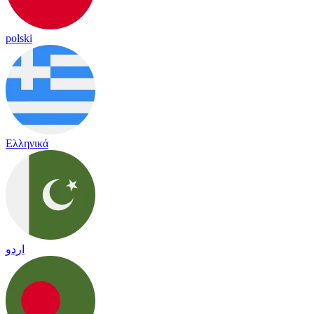
polski
Ελληνικά
اردو