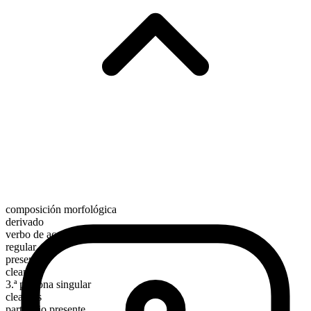
composición morfológica
derivado
verbo de acción
regular
presente
cleanse
3.ª persona singular
cleanses
participio presente