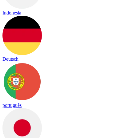
Indonesia
Deutsch
português