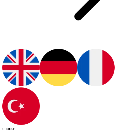
choose