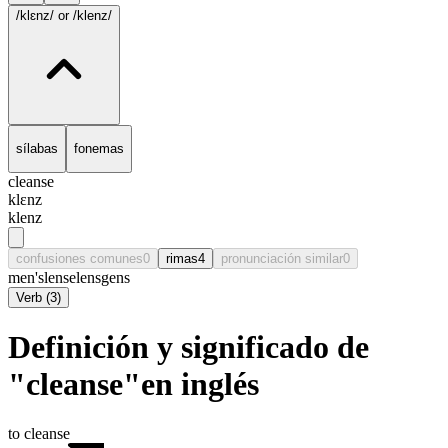
/klɛnz/
or /klenz/
sílabas
fonemas
cleanse
klɛnz
klenz
confusiones comunes
0
rimas
4
pronunciación similar
0
men's
lense
lens
gens
Verb
(
3
)
Definición y significado de
"cleanse"en inglés
to cleanse