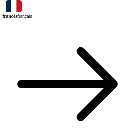
francés
français