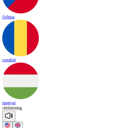
čeština
română
magyar
christ
e
ning