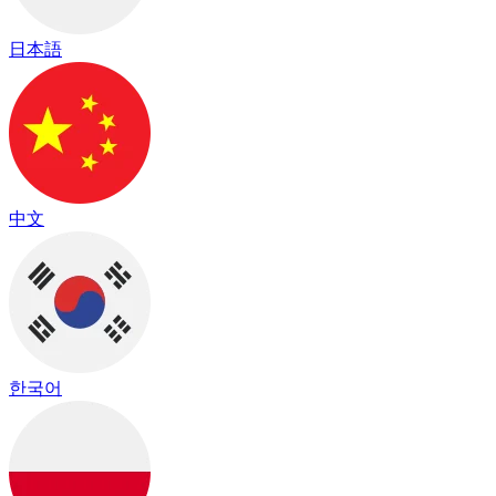
日本語
中文
한국어