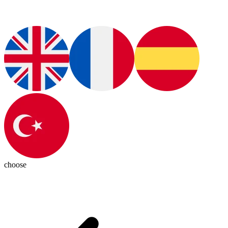
choose