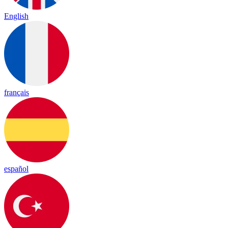
English
français
español