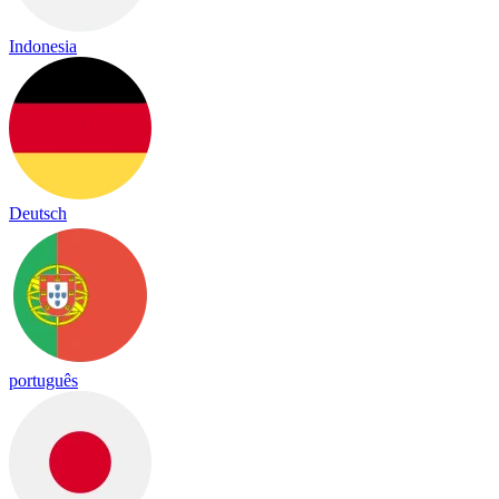
Indonesia
Deutsch
português