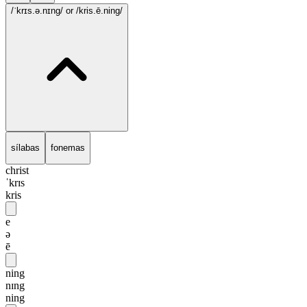
/ˈkrɪs.ə.nɪng/
or /kris.ē.ning/
sílabas
fonemas
christ
ˈkrɪs
kris
e
ə
ē
ning
nɪng
ning