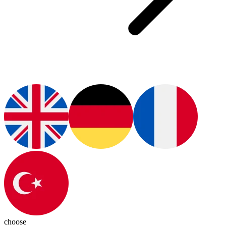
choose