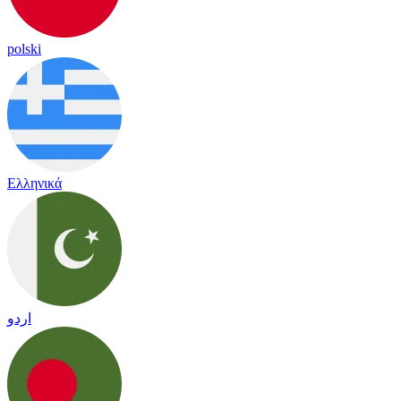
polski
Ελληνικά
اردو