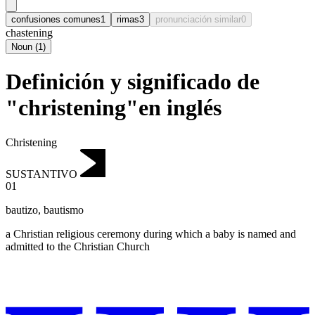
confusiones comunes
1
rimas
3
pronunciación similar
0
chastening
Noun
(
1
)
Definición y significado de
"christening"en inglés
Christening
SUSTANTIVO
01
bautizo
,
bautismo
a Christian religious ceremony during which a baby is named and
admitted to the Christian Church