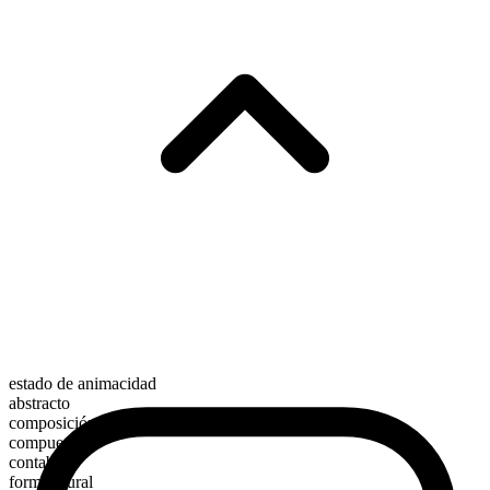
estado de animacidad
abstracto
composición morfológica
compuesto
contable
forma plural