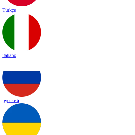
Türkçe
italiano
русский