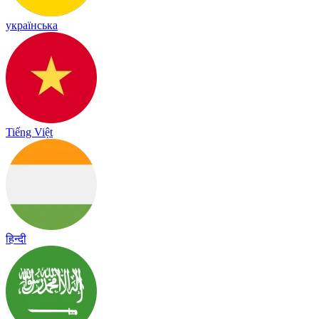
українська
Tiếng Việt
हिन्दी